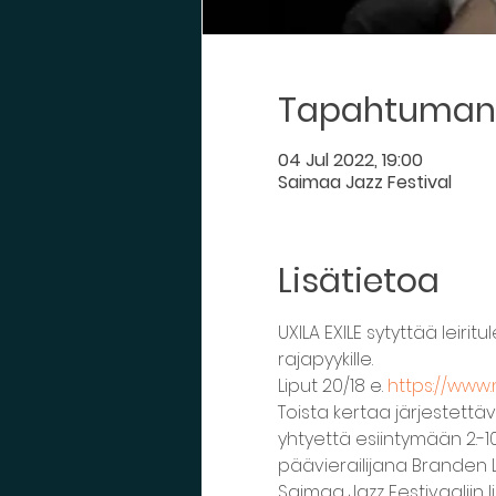
Tapahtuman 
04 Jul 2022, 19:00
Saimaa Jazz Festival
Lisätietoa
UXILA EXILE sytyttää leiri
rajapyykille.
Liput 20/18 e. 
https://www.n
Toista kertaa järjestettävä
yhtyettä esiintymään 2.-10
päävierailijana Branden L
Saimaa Jazz Festivaaliin 