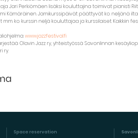
taja Jari Perkiömäen lisäksi kouluttajina toimivat pianisti Rii
i Kämäräinen. Jamikurssipäivät päättyvät ko. neljänä iltan
 mm. ko. kurssin neljä kouluttajaa ja kurssilaiset. Kaikkiin fe
aliohjelma: 
www.jazzfestival.fi
järjestää Olavin Jazz ry, yhteistyössä Savonlinnan kesäylio
 ry.
uma
Space reservation
Savonli