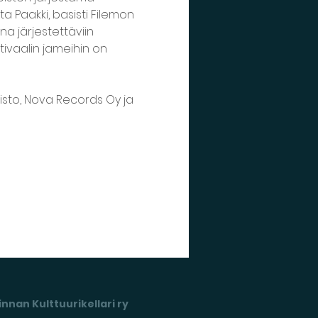
tta Paakki, basisti Filemon 
a järjestettäviin 
stivaalin jameihin on 
pisto, Nova Records Oy ja 
nnan Kulttuurikellari ry