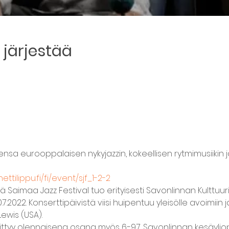
järjestää
tulensa eurooppalaisen nykyjazzin, kokeellisen rytmimusiikin j
ettilippu.fi/fi/event/sjf_1-2-2
 Saimaa Jazz Festival tuo erityisesti Savonlinnan Kulttuurikel
.7.2022. Konserttipäivistä viisi huipentuu yleisölle avoimiin
ewis (USA).
liittyy olennaisena osana myös 6.-9.7. Savonlinnan kesäylio