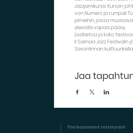
Jazzjamikurssi. Kurssin joh
von Numers ja rumpali Tom
jameihin, joissa musisoivat
yleisöllä vapaa pääsy.
Lisätietoa ja koko festiva
II Saimaa Jazz Festivalin 
Savonlinnan kulttuurikellari
Jaa tapaht
The basement restaurant