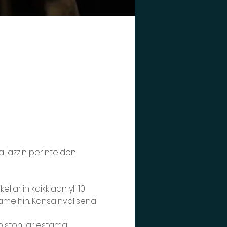
a jazzin perinteiden 
lariin kaikkiaan yli 10 
 jameihin. Kansainvälisenä 
piston järjestämä 