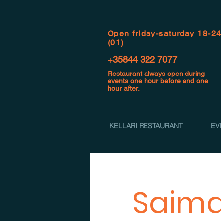
Open f
riday-saturday 18-2
(01)
+35844 322 7077
Restaurant always open during
events one hour before and one
hour after.
KELLARI RESTAURANT
EV
Saimaa