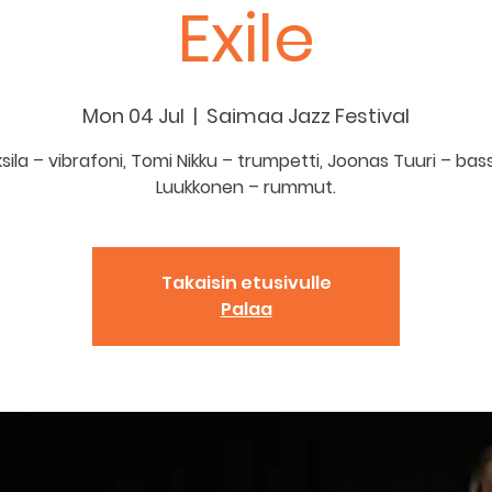
Exile
Mon 04 Jul
  |  
Saimaa Jazz Festival
Uksila – vibrafoni, Tomi Nikku – trumpetti, Joonas Tuuri – basso
Luukkonen – rummut.
Takaisin etusivulle
Palaa