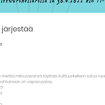
järjestää
mä
iettiä millä päivänsä täyttäisi. Kulttuurikellarin sali ja rav
apahtumaan on vapaa pääsy.
ti
sa
sa