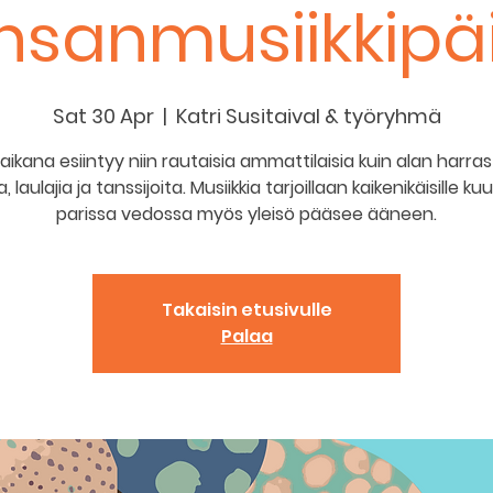
nsanmusiikkipä
Sat 30 Apr
  |  
Katri Susitaival & työryhmä
aikana esiintyy niin rautaisia ammattilaisia kuin alan harrast
a, laulajia ja tanssijoita. Musiikkia tarjoillaan kaikenikäisille kuuli
parissa vedossa myös yleisö pääsee ääneen.
Takaisin etusivulle
Palaa