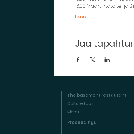
16.00 Maakuntataiteilija 
Lisää...
Jaa tapaht
The basement restaurant
Culture taps
Menu
Proceedings