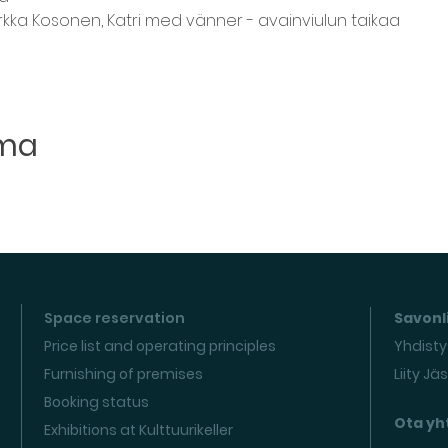
Sirkka Kosonen, Katri med vänner - avainviulun taikaa
uma
Space reservation
Savonli
Price list and operating principles
Yhdisty
Furnishing of premises
Liity Jä
Booking status
Ota yh
Exhibitions at Kulttuurikeller