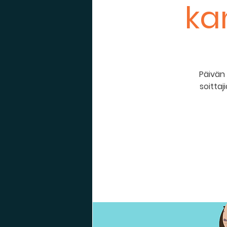
ka
Päivän 
soittaji