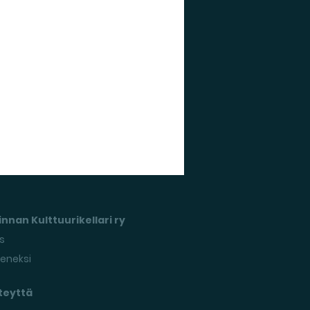
nnan Kulttuurikellari ry
s
seneksi
teyttä