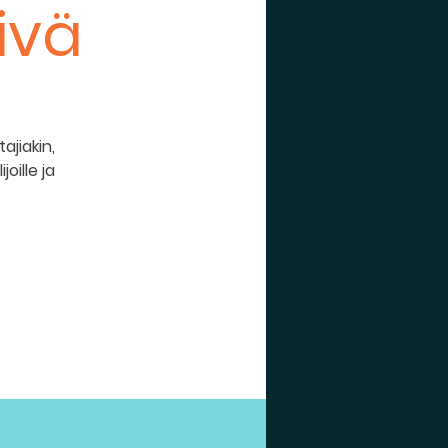
ivä
ajiakin,
joille ja