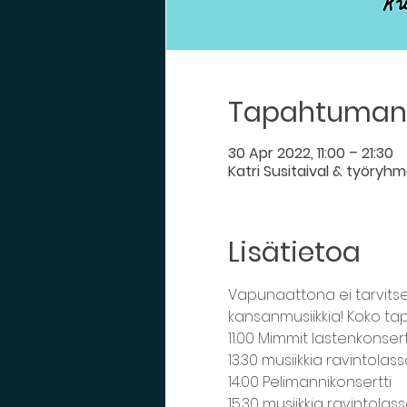
Tapahtuman 
30 Apr 2022, 11:00 – 21:30
Katri Susitaival & työryh
Lisätietoa
Vapunaattona ei tarvitse m
kansanmusiikkia! Koko t
11.00 Mimmit lastenkonsert
13.30 musiikkia ravintolas
14.00 Pelimannikonsertti
15.30 musiikkia ravintolas