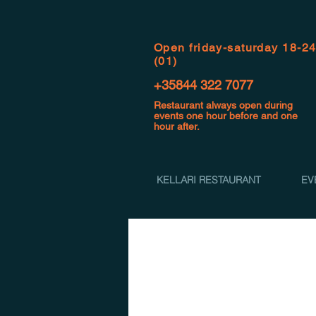
Open f
riday-saturday 18-2
(01)
+35844 322 7077
Restaurant always open during
events one hour before and one
hour after.
KELLARI RESTAURANT
EV