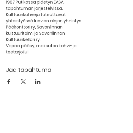
1987 Putikossa pidetyn EASA- 
tapahtuman järjestelyissä.
Kulttuurikahveja toteuttavat 
yhteistyössä luovien alojen yhdistys 
Pääkonttori ry, Savonlinnan 
kulttuuritoimi ja Savonlinnan 
Kulttuurikellari ry.
Vapaa pääsy, maksuton kahvi- ja 
teetarjoilu!
Jaa tapahtuma
The basement restaurant
Culture taps
Menu
Proceedings