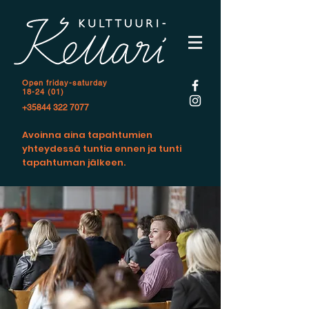
Open f
riday-saturday
18-24 (01)
+35844 322 7077
Avoinna aina tapahtumien
yhteydessä tuntia ennen ja tunti
tapahtuman jälkeen.