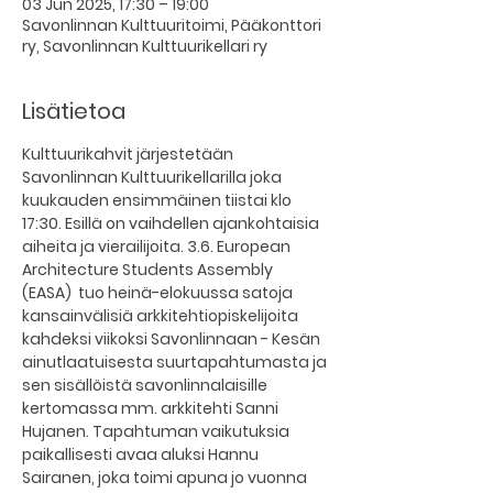
03 Jun 2025, 17:30 – 19:00
Savonlinnan Kulttuuritoimi, Pääkonttori
ry, Savonlinnan Kulttuurikellari ry
Lisätietoa
Kulttuurikahvit järjestetään 
Savonlinnan Kulttuurikellarilla joka 
kuukauden ensimmäinen tiistai klo 
17:30. Esillä on vaihdellen ajankohtaisia 
aiheita ja vierailijoita. 3.6. European 
Architecture Students Assembly 
(EASA)  tuo heinä-elokuussa satoja 
kansainvälisiä arkkitehtiopiskelijoita 
kahdeksi viikoksi Savonlinnaan - Kesän 
ainutlaatuisesta suurtapahtumasta ja 
sen sisällöistä savonlinnalaisille 
kertomassa mm. arkkitehti Sanni 
Hujanen. Tapahtuman vaikutuksia 
paikallisesti avaa aluksi Hannu 
Sairanen, joka toimi apuna jo vuonna 