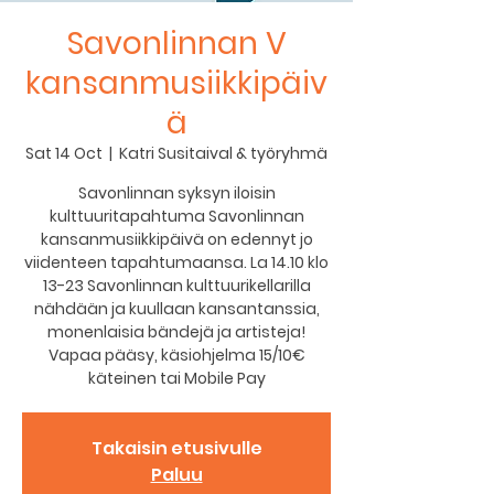
Savonlinnan V
kansanmusiikkipäiv
ä
Sat 14 Oct
  |  
Katri Susitaival & työryhmä
Savonlinnan syksyn iloisin
kulttuuritapahtuma Savonlinnan
kansanmusiikkipäivä on edennyt jo
viidenteen tapahtumaansa. La 14.10 klo
13-23 Savonlinnan kulttuurikellarilla
nähdään ja kuullaan kansantanssia,
monenlaisia bändejä ja artisteja!
Vapaa pääsy, käsiohjelma 15/10€
käteinen tai Mobile Pay
Takaisin etusivulle
Paluu