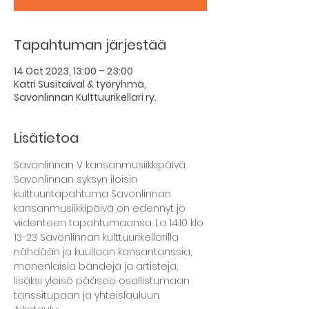
Tapahtuman järjestää
14 Oct 2023, 13:00 – 23:00
Katri Susitaival & työryhmä,
Savonlinnan Kulttuurikellari ry.
Lisätietoa
Savonlinnan V kansanmusiikkipäivä
Savonlinnan syksyn iloisin 
kulttuuritapahtuma Savonlinnan 
kansanmusiikkipäivä on edennyt jo 
viidenteen tapahtumaansa. La 14.10 klo 
13-23 Savonlinnan kulttuurikellarilla 
nähdään ja kuullaan kansantanssia, 
monenlaisia bändejä ja artisteja, 
lisäksi yleisö pääsee osallistumaan 
tanssitupaan ja yhteislauluun.