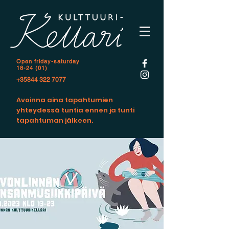
Open f
riday-saturday
18-24 (01)
+35844 322 7077
Avoinna aina tapahtumien
yhteydessä tuntia ennen ja tunti
tapahtuman jälkeen.