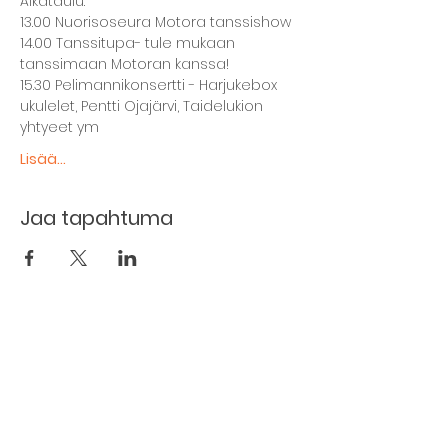
Aikataulu:
13.00 Nuorisoseura Motora tanssishow
14.00 Tanssitupa- tule mukaan 
tanssimaan Motoran kanssa!
15.30 Pelimannikonsertti - Harjukebox 
ukulelet, Pentti Ojajärvi, Taidelukion 
yhtyeet ym
Lisää...
Jaa tapahtuma
The basement restaurant
Culture taps
Menu
Proceedings