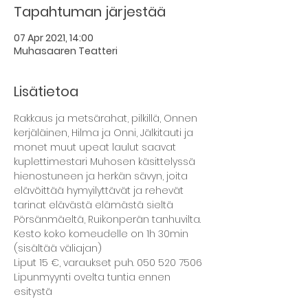
Tapahtuman järjestää
07 Apr 2021, 14:00
Muhasaaren Teatteri
Lisätietoa
Rakkaus ja metsärahat, pilkillä, Onnen 
kerjäläinen, Hilma ja Onni, Jälkitauti ja 
monet muut upeat laulut saavat 
kuplettimestari Muhosen käsittelyssä 
hienostuneen ja herkän sävyn, joita 
elävöittää hymyilyttävät ja rehevät 
tarinat elävästä elämästä sieltä 
Pörsänmäeltä, Ruikonperän tanhuvilta. 
Kesto koko komeudelle on 1h 30min 
(sisältää väliajan)
Liput 15 €, varaukset puh. 050 520 7506 
Lipunmyynti ovelta tuntia ennen 
esitystä