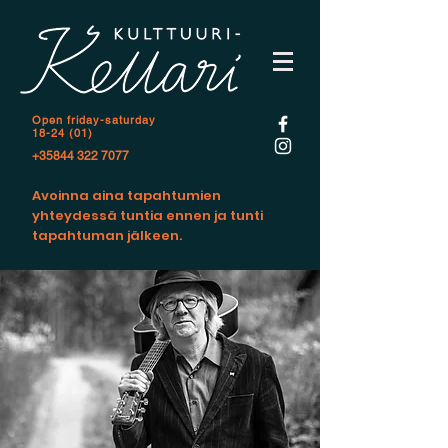
Open f
riday-saturday
18-24 (01)
+35844 322 7077
Avoinna aina tapahtumien
yhteydessä tuntia ennen ja tunti
tapahtuman jälkeen.