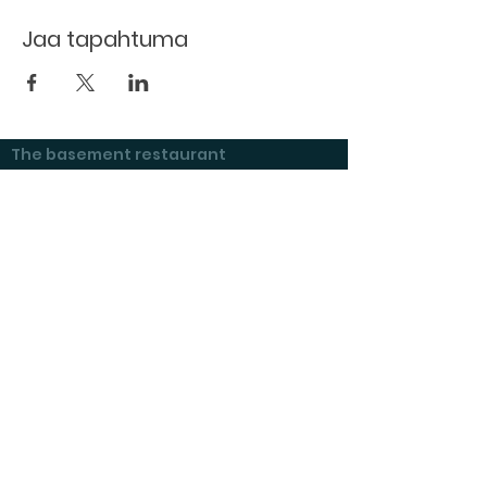
Jaa tapahtuma
The basement restaurant
Culture taps
Menu
Proceedings
Space reservation
Price list and operating principles
Furnishing of premises
Booking status
Exhibitions at Kulttuurikeller
Questions and answers
Tenant's checklist