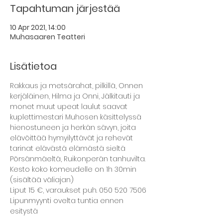
Tapahtuman järjestää
10 Apr 2021, 14:00
Muhasaaren Teatteri
Lisätietoa
Rakkaus ja metsärahat, pilkillä, Onnen 
kerjäläinen, Hilma ja Onni, Jälkitauti ja 
monet muut upeat laulut saavat 
kuplettimestari Muhosen käsittelyssä 
hienostuneen ja herkän sävyn, joita 
elävöittää hymyilyttävät ja rehevät 
tarinat elävästä elämästä sieltä 
Pörsänmäeltä, Ruikonperän tanhuvilta. 
Kesto koko komeudelle on 1h 30min 
(sisältää väliajan)
Liput 15 €, varaukset puh. 050 520 7506 
Lipunmyynti ovelta tuntia ennen 
esitystä