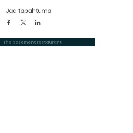
Jaa tapahtuma
The basement restaurant
Culture taps
Menu
Proceedings
Space reservation
Price list and operating principles
Furnishing of premises
Booking status
Exhibitions at Kulttuurikeller
Questions and answers
Tenant's checklist