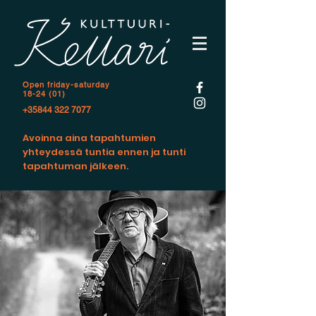
Open f
riday-saturday
18-24 (01)
+35844 322 7077
Avoinna aina tapahtumien
yhteydessä tuntia ennen ja tunti
tapahtuman jälkeen.