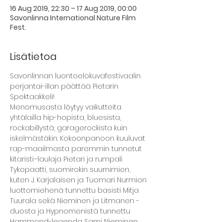
16 Aug 2019, 22:30 – 17 Aug 2019, 00:00
Savonlinna International Nature Film
Fest.
Lisätietoa
Savonlinnan luontoelokuvafestivaalin 
perjantai-illan päättää Pietarin 
Spektaakkeli!
Menomusasta löytyy vaikutteita 
yhtälailla hip-hopista, bluesista, 
rockabillystä, garagerockista kuin 
iskelmästäkin. Kokoonpanoon kuuluvat 
rap-maailmasta paremmin tunnetut 
kitaristi–laulaja Pietari ja rumpali 
Tykopaatti, suomirokin suurnimien, 
kuten J. Karjalaisen ja Tuomari Nurmion 
luottomiehenä tunnettu basisti Mitja 
Tuurala sekä Nieminen ja Litmanen -
duosta ja Hypnomenistä tunnettu 
Hammond-legenda Sami Nieminen.