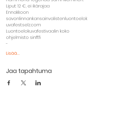
Liput: 12 €, ei ikärajaa
Ennakkoon 
savonlinnankansainvalistenluontoelok
uvafest.selz.com
Luontoelokuvafestivaalin koko 
ohjelmisto sinff.fi
-
Lisää...
Jaa tapahtuma
The basement restaurant
Culture taps
Menu
Proceedings