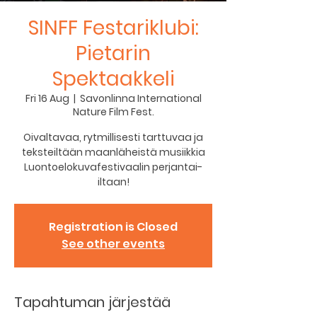
SINFF Festariklubi:
Pietarin
Spektaakkeli
Fri 16 Aug
  |  
Savonlinna International
Nature Film Fest.
Oivaltavaa, rytmillisesti tarttuvaa ja
teksteiltään maanläheistä musiikkia
Luontoelokuvafestivaalin perjantai-
iltaan!
Registration is Closed
See other events
Tapahtuman järjestää