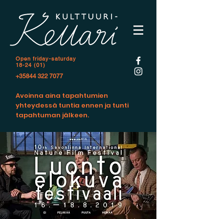
Open f
riday-saturday
18-24 (01)
+35844 322 7077
Avoinna aina tapahtumien
yhteydessä tuntia ennen ja tunti
tapahtuman jälkeen.