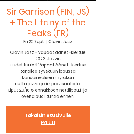
Sir Garrison (FIN, US)
+ The Litany of the
Peaks (FR)
Fri 22 Sept
  |  
Olavin Jazz
Olavin Jazz - Vapaat äänet -kiertue
2023: Jazzin
uudet tuulet! Vapaat äänet -kiertue
tarjoilee syyskuun lopussa
kansainvälisen myräkän
uutta jazzia ja improvisaatiota.
Liput 20/18 € ennakkoon nettilippu.fi ja
ovelta puoli tuntia ennen.
Takaisin etusivulle
Paluu