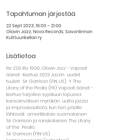
Tapahtuman järjestää
22 Sept 2023, 19:00 – 21:00
Olavin Jazz, Nova Records, Savonlinnan
Kulttuurikellari ry
Lisätietoa
Pe 22.9. klo 19.00, Olavin Jazz - Vapaat 
äänet -kiertue 2023: Jazzin  uudet 
tuulet!  Sir Garrison (FIN, US)  + The 
Litany of the Peaks (FR) Vapaat äänet -
kiertue tarjoilee syyskuun lopussa 
kansainvälisen myräkän  uutta jazzia 
ja improvisaatiota, kun tien päälle 
lähtevät  amerikkalais-suomalainen 
Sir Garrison ja ranskalainen The Litany 
of the  Peaks.  
Sir Garrison (FIN-US) 