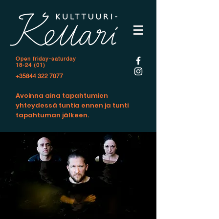
Open f
riday-saturday
18-24 (01)
+35844 322 7077
Avoinna aina tapahtumien
yhteydessä tuntia ennen ja tunti
tapahtuman jälkeen.