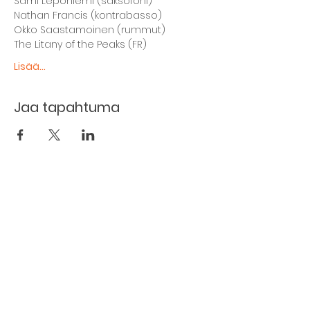
Sami Leponiemi (saksofoni) 
Nathan Francis (kontrabasso) 
Okko Saastamoinen (rummut)  
The Litany of the Peaks (FR) 
Lisää...
Jaa tapahtuma
The basement restaurant
Culture taps
Menu
Proceedings
Space reservation
Price list and operating principles
Furnishing of premises