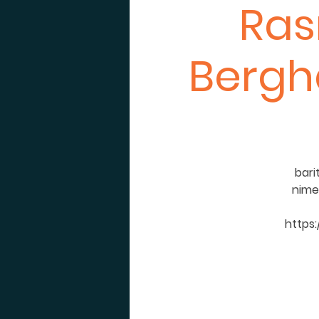
Ras
Bergh
bari
nime
https: