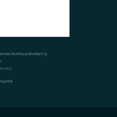
nnan Kulttuurikellari ry
s
seneksi
teyttä