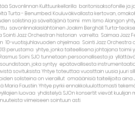
ää Savonlinnan Kulttuurikellarilla  baritonisaksofonille ja j
eltä Turta - Benumbed. Kouluväkivallasta kertovan, omakoh
 solistina ja säveltäjänä toimii  mm. Ismo Alangon yhtye
  savonlinnalaislähtöinen Joakim Berghäll. Turta-teoksen 
 Sointi Jazz Orchestran historian  varrelta.  Saimaa Jazz Fe
n  10-vuotisjuhlavuoden ohjelmaa.  Sointi Jazz Orchestra 
013 perustama  yhtye, jonka taiteellisena johtajana toimii
Rasmus Soini. SJO tunnetaan persoonallisesta ja  yllättäv
oundistaan, joka syntyy  epätavallisesta instrumentaatios
stä sovituksista. Yhtye toteuttaa vuosittain uusia juuri sill
iden solisteina on vieraillut  omaäänisiä taiteilijoita aina 
tä Maria Faustiin. Yhtye pyrkii ennakkoluulottomasti tekemää
lilajien luovaa  yhdistelyä. SJO:n konsertit vievät kuulijan m
uuteista viimeiseen sointuun asti.