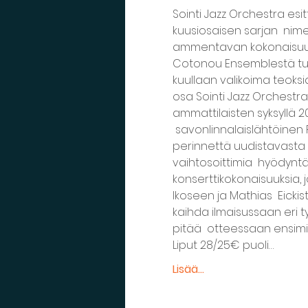
Sointi Jazz Orchestra esitt
kuusiosaisen sarjan  nim
ammentavan kokonaisuuden
Cotonou Ensemblestä tuttu
kuullaan valikoima teoksia
osa Sointi Jazz Orchestra
ammattilaisten syksyllä 2
 savonlinnalaislähtöinen 
perinnettä uudistavasta s
vaihtosoittimia  hyödyntävi
konserttikokonaisuuksia, jo
Ikoseen ja Mathias  Eickis
kaihda ilmaisussaan eri tyy
pitää  otteessaan ensimin
Liput 28/25€ puoli…
Lisää...