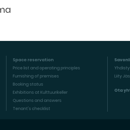
uma
Space reservation
Savonli
Price list and operating principles
Yhdisty
Furnishing of premises
Liity Jä
Booking status
Ota yh
Exhibitions at Kulttuurikeller
Questions and answers
Tenant's checklist