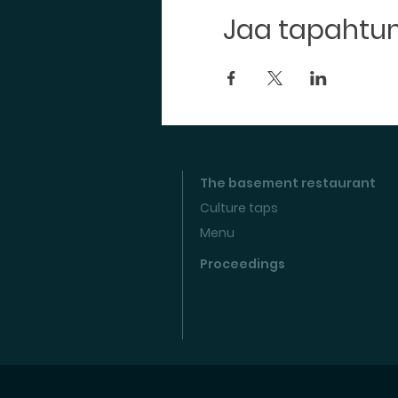
Jaa tapaht
The basement restaurant
Culture taps
Menu
Proceedings