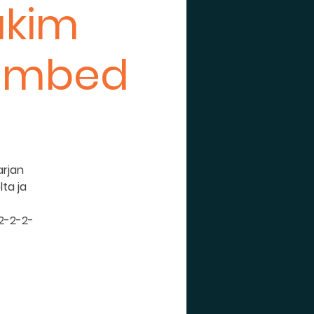
akim
numbed
arjan
ta ja
-2-2-2-