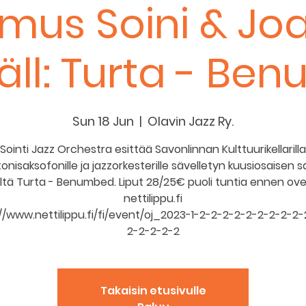
mus Soini & Jo
äll: Turta - Be
Sun 18 Jun
  |  
Olavin Jazz Ry.
Sointi Jazz Orchestra esittää Savonlinnan Kulttuurikellarilla
tonisaksofonille ja jazzorkesterille sävelletyn kuusiosaisen s
ltä Turta - Benumbed. Liput 28/25€ puoli tuntia ennen ovel
nettilippu.fi
//www.nettilippu.fi/fi/event/oj_2023-1-2-2-2-2-2-2-2-2-2
2-2-2-2-2
Takaisin etusivulle