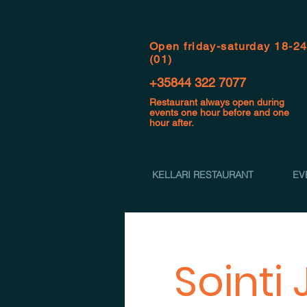
Open f
riday-saturday 18-2
(01)
+35844 322 7077
Restaurant always open during
events one hour before and one
hour after.
KELLARI RESTAURANT
EV
Sointi