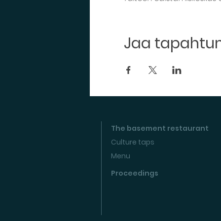
Jaa tapaht
The basement restaurant
Culture taps
Menu
Proceedings