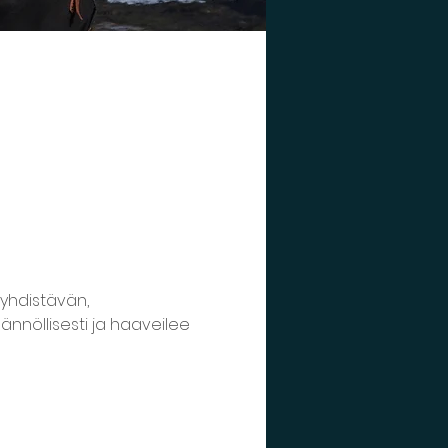
yhdistävän, 
nnöllisesti ja haaveilee 