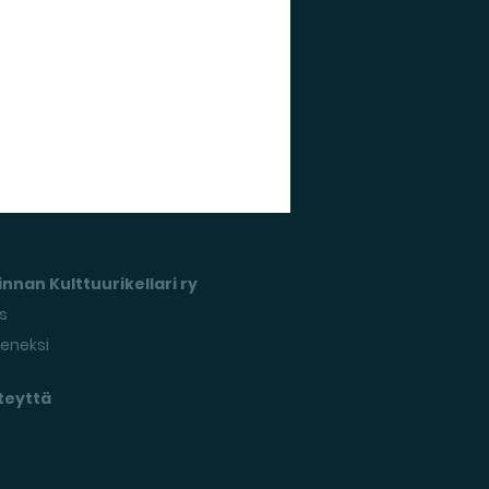
nnan Kulttuurikellari ry
s
seneksi
teyttä