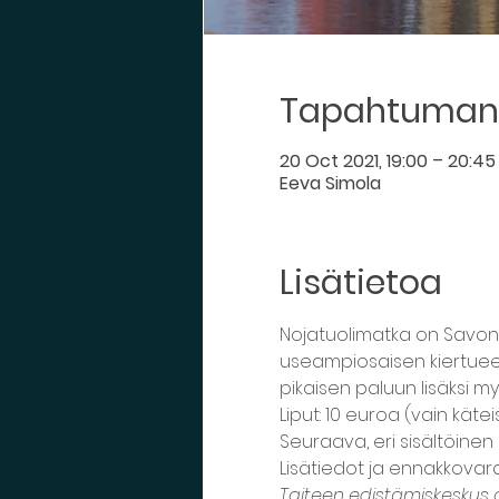
Tapahtuman 
20 Oct 2021, 19:00 – 20:45
Eeva Simola
Lisätietoa
Nojatuolimatka on Savon
useampiosaisen kiertueen 
pikaisen paluun lisäksi m
Liput: 10 euroa (vain kätei
Seuraava, eri sisältöinen no
Lisätiedot ja ennakkova
Taiteen edistämiskeskus o