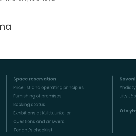
uma
Space reservation
Savonli
Price list and operating principles
Yhdisty
Furnishing of premises
Liity Jä
Booking status
Ota yh
Exhibitions at Kulttuurikeller
Questions and answers
Tenant's checklist