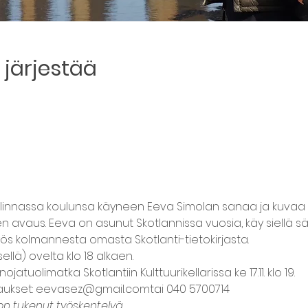
järjestää
linnassa koulunsa käyneen Eeva Simolan sanaa ja kuvaa 
avaus. Eeva on asunut Skotlannissa vuosia, käy siellä sää
yös kolmannesta omasta Skotlanti-tietokirjasta.
sellä) ovelta klo 18 alkaen.
jatuolimatka Skotlantiin Kulttuurikellarissa ke 17.11. klo 19.
raukset: eevasez@gmail.comtai 040 5700714
n tukenut työskentelyä.