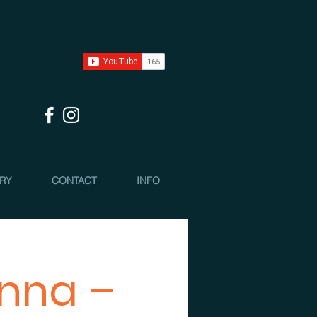
 RY
CONTACT
INFO
inna –