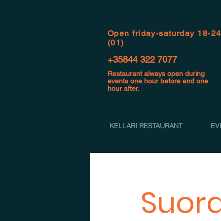
Open f
riday-saturday 18-2
(01)
+35844 322 7077
Restaurant always open during
events one hour before and one
hour after.
KELLARI RESTAURANT
EV
Suora