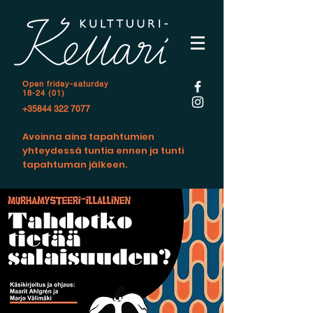
Open f
riday-saturday
18-24 (01)
+35844 322 7077
Avoinna aina tapahtumien
yhteydessä tuntia ennen ja tunti
tapahtuman jälkeen.