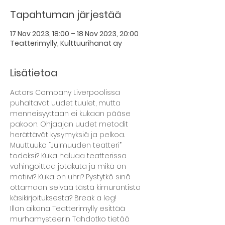
Tapahtuman järjestää
17 Nov 2023, 18:00 – 18 Nov 2023, 20:00
Teatterimylly, Kulttuurihanat ay
Lisätietoa
Actors Company Liverpoolissa 
puhaltavat uudet tuulet, mutta 
menneisyyttään ei kukaan pääse 
pakoon. Ohjaajan uudet metodit 
herättävät kysymyksiä ja pelkoa. 
Muuttuuko “Julmuuden teatteri” 
todeksi? Kuka haluaa teatterissa 
vahingoittaa jotakuta ja mikä on 
motiivi? Kuka on uhri? Pystytkö sinä 
ottamaan selvää tästä kimurantista 
käsikirjoituksesta? Break a leg!
Illan aikana Teatterimylly esittää 
murhamysteerin Tahdotko tietää 