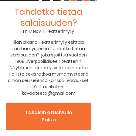
Tahdotko tietää
salaisuuden?
Fri 17 Nov
  |  
Teatterimylly
Illan aikana Teatterimylly esittää
murhamysteerin Tahdotko tietää
salaisuuden?, joka sijoittuu vuoteen
1968 Liverpoolilaiseen teatteriin.
Näytöksen aikana yleisö saa nauttia
illallista sekä ratkoa murhamysteeriä
oman seurueensa kanssa! Varaukset:
Kulttuurikellari:
kovaateeta@gmail.com
Takaisin etusivulle
Paluu