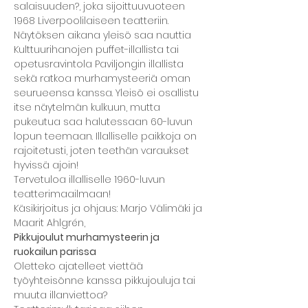
salaisuuden?, joka sijoittuuvuoteen 
1968 Liverpoolilaiseen teatteriin. 
Näytöksen aikana yleisö saa nauttia 
Kulttuurihanojen puffet-illallista tai 
opetusravintola Paviljongin illallista 
sekä ratkoa murhamysteeriä oman 
seurueensa kanssa. Yleisö ei osallistu 
itse näytelmän kulkuun, mutta 
pukeutua saa halutessaan 60-luvun 
lopun teemaan. Illalliselle paikkoja on 
rajoitetusti, joten teethän varaukset 
hyvissä ajoin!
Tervetuloa illalliselle 1960-luvun 
teatterimaailmaan!
Käsikirjoitus ja ohjaus: Marjo Välimäki ja 
Maarit Ahlgrén,
Pikkujoulut murhamysteerin ja 
ruokailun parissa
Oletteko ajatelleet viettää 
työyhteisönne kanssa pikkujouluja tai 
muuta illanviettoa? 