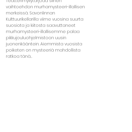
Teatterimyllytarjoaa siihen 
vaihtoehdon murhamysteeri-illallisen 
merkeissä. Savonlinnan 
Kulttuurikellarilla viime vuosina suurta 
suosiota ja kiitosta saavuttaneet 
murhamysteeri-illallisemme palaa 
pikkujouluohjelmistoon uusin 
juonenkääntein. Aiemmista vuosista 
poiketen on mysteeriä mahdollista 
ratkoa tänä…
Lisää...
Jaa tapahtuma
The basement restaurant
Culture taps
Menu