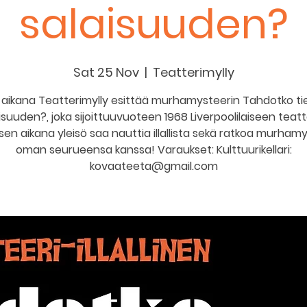
salaisuuden?
Sat 25 Nov
  |  
Teatterimylly
an aikana Teatterimylly esittää murhamysteerin Tahdotko ti
isuuden?, joka sijoittuuvuoteen 1968 Liverpoolilaiseen teatte
en aikana yleisö saa nauttia illallista sekä ratkoa murham
oman seurueensa kanssa! Varaukset: Kulttuurikellari:
kovaateeta@gmail.com