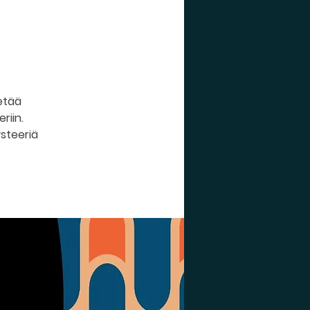
etää
riin.
ysteeriä