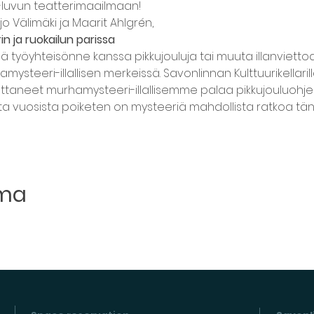
60-luvun teatterimaailmaan!
rjo Välimäki ja Maarit Ahlgrén,
n ja ruokailun parissa
ää työyhteisönne kanssa pikkujouluja tai muuta illanviettoa
ysteeri-illallisen merkeissä. Savonlinnan Kulttuurikellaril
vuttaneet murhamysteeri-illallisemme palaa pikkujouluohje
a vuosista poiketen on mysteeriä mahdollista ratkoa tä
uma