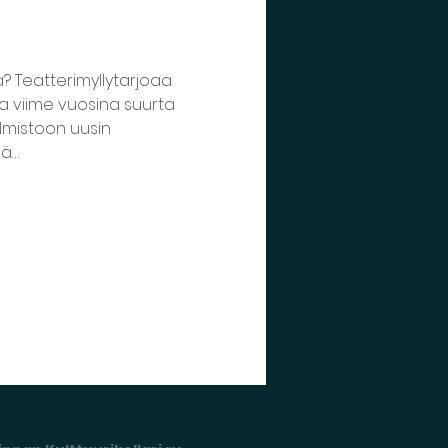
? Teatterimyllytarjoaa 
la viime vuosina suurta 
lmistoon uusin 
nä…