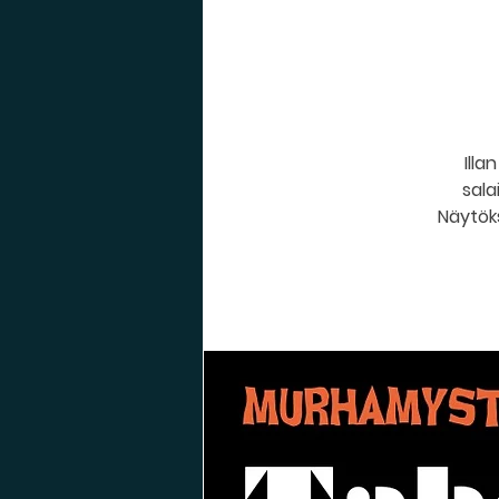
Ill
sala
Näytöks