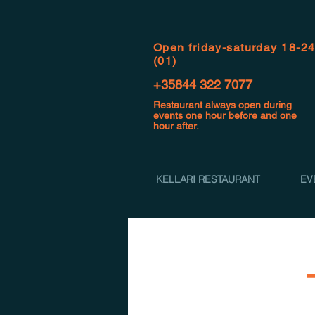
Open f
riday-saturday 18-2
(01)
+35844 322 7077
Restaurant always open during
events one hour before and one
hour after.
KELLARI RESTAURANT
EV