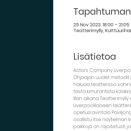
Tapahtuman 
25 Nov 2023, 18:00 – 21:05
Teatterimylly, Kulttuurih
Lisätietoa
Actors Company Liverpoo
Ohjaajan uudet metodit h
haluaa teatterissa vahing
tästä kimurantista käsikir
Illan aikana Teatterimyll
Liverpoolilaiseen teatteri
opetusravintola Paviljong
osallistu itse näytelmän 
paikkoja on rajoitetusti, 