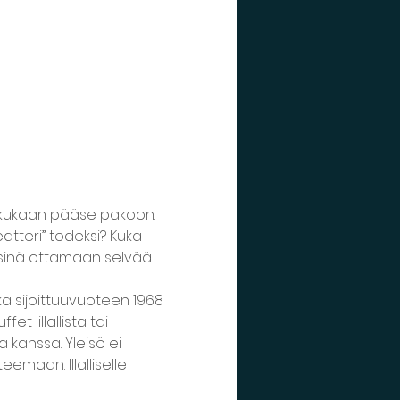
 kukaan pääse pakoon. 
tteri” todeksi? Kuka 
ö sinä ottamaan selvää 
a sijoittuuvuoteen 1968 
t-illallista tai 
kanssa. Yleisö ei 
maan. Illalliselle 