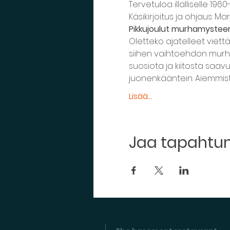
Tervetuloa illalliselle 19
Käsikirjoitus ja ohjaus: Ma
Pikkujoulut murhamysteeri
Oletteko ajatelleet viett
siihen vaihtoehdon murham
suosiota ja kiitosta saa
juonenkääntein. Aiemmist
Lisää...
Jaa tapaht