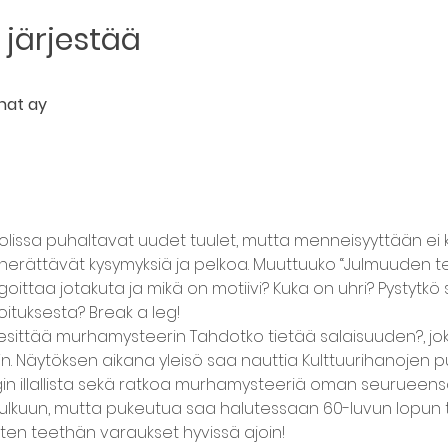
järjestää
anat ay
lissa puhaltavat uudet tuulet, mutta menneisyyttään ei
erättävät kysymyksiä ja pelkoa. Muuttuuko “Julmuuden tea
oittaa jotakuta ja mikä on motiivi? Kuka on uhri? Pystytk
joituksesta? Break a leg!
y esittää murhamysteerin Tahdotko tietää salaisuuden?, jok
in. Näytöksen aikana yleisö saa nauttia Kulttuurihanojen puffe
in illallista sekä ratkoa murhamysteeriä oman seurueensa 
kulkuun, mutta pukeutua saa halutessaan 60-luvun lopun tee
joten teethän varaukset hyvissä ajoin!