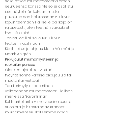
sekä ratkoa murhamysteeriä oman 
seurueensa kanssa. Yleisö ei osallistu 
itse näytelmän kulkuun, mutta 
pukeutua saa halutessaan 60-luvun 
lopun teemaan. Illalliselle paikkoja on 
rajoitetusti, joten teethän varaukset 
hyvissä ajoin!
Tervetuloa illalliselle 1960-luvun 
teatterimaailmaan!
Käsikirjoitus ja ohjaus: Marjo Välimäki ja 
Maarit Ahlgrén,
Pikkujoulut murhamysteerin ja 
ruokailun parissa
Oletteko ajatelleet viettää 
työyhteisönne kanssa pikkujouluja tai 
muuta illanviettoa? 
Teatterimyllytarjoaa siihen 
vaihtoehdon murhamysteeri-illallisen 
merkeissä. Savonlinnan 
Kulttuurikellarilla viime vuosina suurta 
suosiota ja kiitosta saavuttaneet 
murhamysteeri-illallisemme palaa 