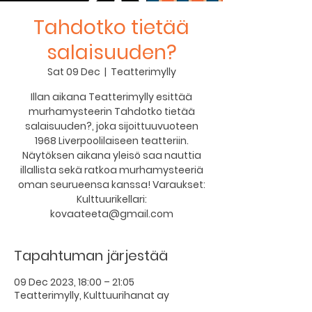
Tahdotko tietää
salaisuuden?
Sat 09 Dec
  |  
Teatterimylly
Illan aikana Teatterimylly esittää
murhamysteerin Tahdotko tietää
salaisuuden?, joka sijoittuuvuoteen
1968 Liverpoolilaiseen teatteriin.
Näytöksen aikana yleisö saa nauttia
illallista sekä ratkoa murhamysteeriä
oman seurueensa kanssa! Varaukset:
Kulttuurikellari:
kovaateeta@gmail.com
Tapahtuman järjestää
09 Dec 2023, 18:00 – 21:05
Teatterimylly, Kulttuurihanat ay