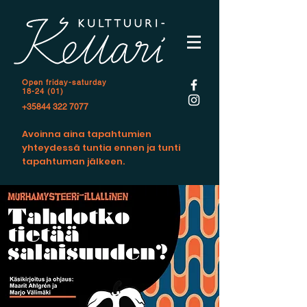
Open f
riday-saturday
18-24 (01)
+35844 322 7077
Avoinna aina tapahtumien
yhteydessä tuntia ennen ja tunti
tapahtuman jälkeen.