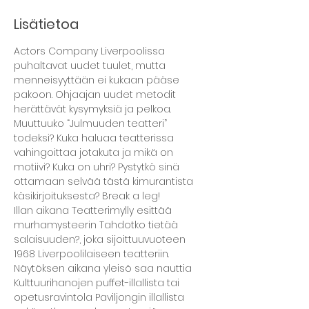
Lisätietoa
Actors Company Liverpoolissa 
puhaltavat uudet tuulet, mutta 
menneisyyttään ei kukaan pääse 
pakoon. Ohjaajan uudet metodit 
herättävät kysymyksiä ja pelkoa. 
Muuttuuko “Julmuuden teatteri” 
todeksi? Kuka haluaa teatterissa 
vahingoittaa jotakuta ja mikä on 
motiivi? Kuka on uhri? Pystytkö sinä 
ottamaan selvää tästä kimurantista 
käsikirjoituksesta? Break a leg!
Illan aikana Teatterimylly esittää 
murhamysteerin Tahdotko tietää 
salaisuuden?, joka sijoittuuvuoteen 
1968 Liverpoolilaiseen teatteriin. 
Näytöksen aikana yleisö saa nauttia 
Kulttuurihanojen puffet-illallista tai 
opetusravintola Paviljongin illallista 