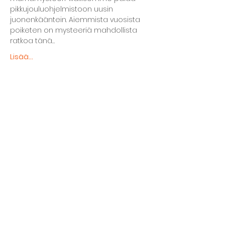
pikkujouluohjelmistoon uusin 
juonenkääntein. Aiemmista vuosista 
poiketen on mysteeriä mahdollista 
ratkoa tänä…
Lisää...
Jaa tapahtuma
The basement restaurant
Culture taps
Menu
Proceedings
Space reservation
Price list and operating principles