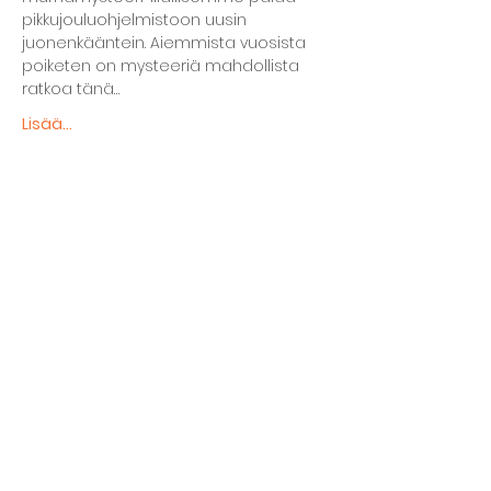
pikkujouluohjelmistoon uusin 
juonenkääntein. Aiemmista vuosista 
poiketen on mysteeriä mahdollista 
ratkoa tänä…
Lisää...
Jaa tapahtuma
The basement restaurant
Culture taps
Menu
Proceedings
Space reservation
Price list and operating principles