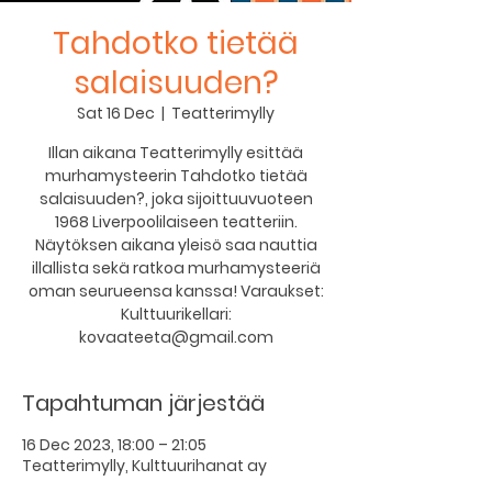
Tahdotko tietää
salaisuuden?
Sat 16 Dec
  |  
Teatterimylly
Illan aikana Teatterimylly esittää
murhamysteerin Tahdotko tietää
salaisuuden?, joka sijoittuuvuoteen
1968 Liverpoolilaiseen teatteriin.
Näytöksen aikana yleisö saa nauttia
illallista sekä ratkoa murhamysteeriä
oman seurueensa kanssa! Varaukset:
Kulttuurikellari:
kovaateeta@gmail.com
Tapahtuman järjestää
16 Dec 2023, 18:00 – 21:05
Teatterimylly, Kulttuurihanat ay