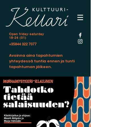
Open f
riday-saturday
18-24 (01)
+35844 322 7077
Avoinna aina tapahtumien
yhteydessä tuntia ennen ja tunti
tapahtuman jälkeen.