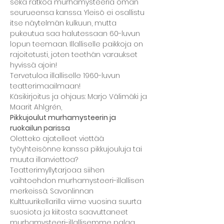
sekä ratkoa murhamysteeriä oman 
seurueensa kanssa. Yleisö ei osallistu 
itse näytelmän kulkuun, mutta 
pukeutua saa halutessaan 60-luvun 
lopun teemaan. Illalliselle paikkoja on 
rajoitetusti, joten teethän varaukset 
hyvissä ajoin!
Tervetuloa illalliselle 1960-luvun 
teatterimaailmaan!
Käsikirjoitus ja ohjaus: Marjo Välimäki ja 
Maarit Ahlgrén,
Pikkujoulut murhamysteerin ja 
ruokailun parissa
Oletteko ajatelleet viettää 
työyhteisönne kanssa pikkujouluja tai 
muuta illanviettoa? 
Teatterimyllytarjoaa siihen 
vaihtoehdon murhamysteeri-illallisen 
merkeissä. Savonlinnan 
Kulttuurikellarilla viime vuosina suurta 
suosiota ja kiitosta saavuttaneet 
murhamysteeri-illallisemme palaa 