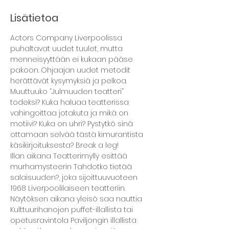
Lisätietoa
Actors Company Liverpoolissa 
puhaltavat uudet tuulet, mutta 
menneisyyttään ei kukaan pääse 
pakoon. Ohjaajan uudet metodit 
herättävät kysymyksiä ja pelkoa. 
Muuttuuko “Julmuuden teatteri” 
todeksi? Kuka haluaa teatterissa 
vahingoittaa jotakuta ja mikä on 
motiivi? Kuka on uhri? Pystytkö sinä 
ottamaan selvää tästä kimurantista 
käsikirjoituksesta? Break a leg!
Illan aikana Teatterimylly esittää 
murhamysteerin Tahdotko tietää 
salaisuuden?, joka sijoittuuvuoteen 
1968 Liverpoolilaiseen teatteriin. 
Näytöksen aikana yleisö saa nauttia 
Kulttuurihanojen puffet-illallista tai 
opetusravintola Paviljongin illallista 