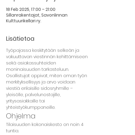
18 Feb 2025, 17:00 – 21:00
Sillanrakentajat, Savonlinnan
Kulttuurikellari ry.
Lisätietoa
Työpajassa keskitytään selkeän ja 
vakuuttavan viestinnän kehittämiseen 
sekä asiakassuhteiden 
moninaisuuden tarkasteluun. 
Osallistujat oppivat, miten oman työn 
merkityksellisyys ja arvo voidaan 
viestiä erilaisille sidosryhmille – 
yleisölle, palvelunostajille, 
yritysasiakkaille tai 
yhteistyökumppaneille.
Ohjelma
Tilaisuuden kokonaiskesto on noin 4 
tuntia. 