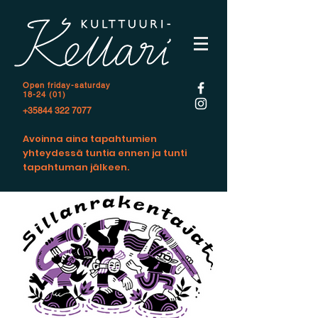
Open f
riday-saturday
18-24 (01)
+35844 322 7077
Avoinna aina tapahtumien
yhteydessä tuntia ennen ja tunti
tapahtuman jälkeen.