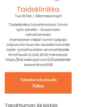
Taideklinikka
Tue 18 Feb
  |  
Sillanrakentajat
Taideklinikka Savonlinnassa: Oman
työn äärellä – Osaamisen
sanoittaminen
Intensiivinen neljän tunnin työpaja
tarjoaa Itä-Suomen alueella toimiville
taide- ja kulttuurialan ammattilaisille.
Ilmottaudu 12.2.klo 16:00 mennessä:
https://link.webropol.com/s/taideklinikk
asavonlinna2025
Takaisin etusivulle
Paluu
Tapahtuman järjestää