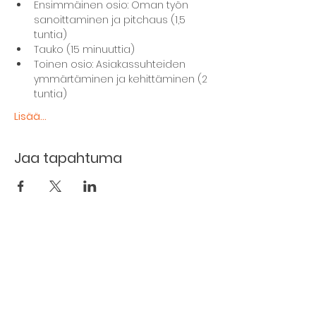
Ensimmäinen osio: Oman työn 
sanoittaminen ja pitchaus (1,5 
tuntia) 
Tauko (15 minuuttia) 
Toinen osio: Asiakassuhteiden 
ymmärtäminen ja kehittäminen (2 
tuntia) 
Lisää...
Jaa tapahtuma
The basement restaurant
Culture taps
Menu
Proceedings