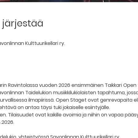
järjestää
onlinnan Kulttuurikellari ry.
ellarin Ravintolassa vuoden 2026 ensimmäinen Taikkari Open
onlinnan Taidelukion musiikkilukiolaisten tapahtuma, jossa 
rvallisessa ilmapiirissä. Open Staget ovat genrevapaita eli k
ehtävä on antaa täysi tuki jokaiselle esiintyjälle. 
. Tilaisuudet ovat kaikille avoimia ja niihin on vapaa pääsy
.2026.
elukio, yhteistyössä Savonlinnan Kulttuurikellari ry.