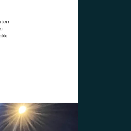
isten
ja
ikki