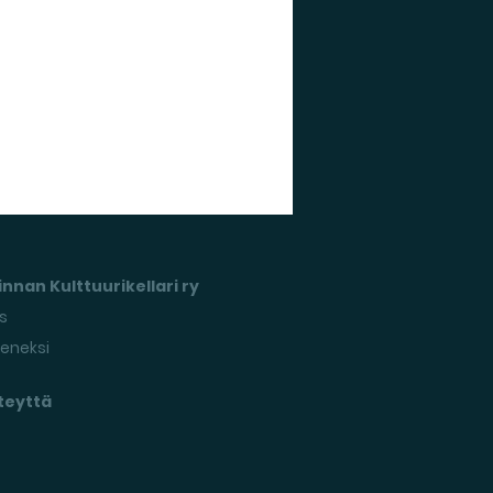
nnan Kulttuurikellari ry
s
seneksi
teyttä