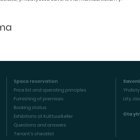
uma
Space reservation
Savonli
Price list and operating principles
Yhdisty
Furnishing of premises
Liity Jä
Booking status
Ota yh
Exhibitions at Kulttuurikeller
Questions and answers
Tenant's checklist