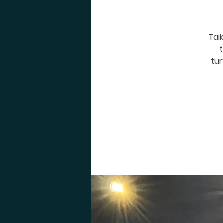
Taik
t
tur