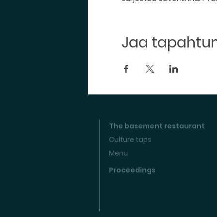
Jaa tapaht
The basement restaurant
Culture taps
Menu
Proceedings