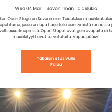
Wed 04 Mar
  |  
Savonlinnan Taidelukio
kari Open Stage on Savonlinnan Taidelukion musiikkilukiola
apahtuma, jossa on lupa harjoitella esiintymistä rennossa 
vallisessa ilmapiirissä. Open Staget ovat genrevapaita eli ka
musiikkityylit ovat tervetulleita. Vapaa pääsy!
Takaisin etusivulle
Paluu