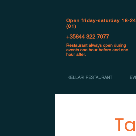
Open f
riday-saturday 18-2
(01)
+35844 322 7077
Restaurant always open during
events one hour before and one
hour after.
KELLARI RESTAURANT
EV
Ta