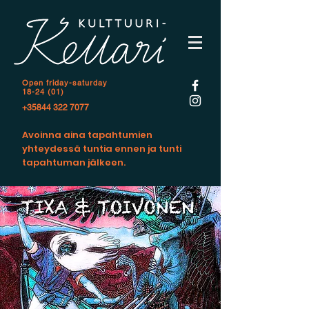
Open f
riday-saturday
18-24 (01)
+35844 322 7077
Avoinna aina tapahtumien
yhteydessä tuntia ennen ja tunti
tapahtuman jälkeen.