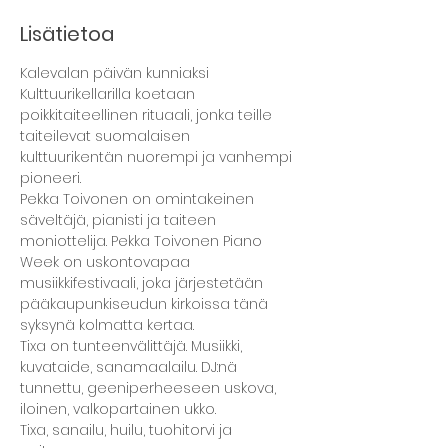
Lisätietoa
Kalevalan päivän kunniaksi 
Kulttuurikellarilla koetaan 
poikkitaiteellinen rituaali, jonka teille 
taiteilevat suomalaisen 
kulttuurikentän nuorempi ja vanhempi 
pioneeri.
Pekka Toivonen on omintakeinen 
säveltäjä, pianisti ja taiteen 
moniottelija. Pekka Toivonen Piano 
Week on uskontovapaa 
musiikkifestivaali, joka järjestetään 
pääkaupunkiseudun kirkoissa tänä 
syksynä kolmatta kertaa.
Tixa on tunteenvälittäjä. Musiikki, 
kuvataide, sanamaalailu. DJ:nä 
tunnettu, geeniperheeseen uskova, 
iloinen, valkopartainen ukko.
Tixa, sanailu, huilu, tuohitorvi ja 