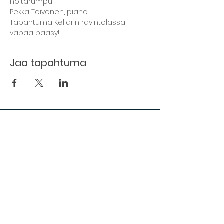
noitarumpu
Pekka Toivonen, piano
Tapahtuma Kellarin ravintolassa, 
vapaa pääsy!
Jaa tapahtuma
The basement restaurant
Culture taps
Menu
Proceedings
Space reservation
Price list and operating principles
Furnishing of premises
Booking status