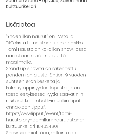
Suomen Stand - Up Club, Savonlinnan
Kulttuurikellari
Lisätietoa
”Yhden illan naurut” on TV:stä ja 
TikTokista tutun stand up -koomikko 
Tomi Haustolan kokoillan show, jossa 
nauretaan sekä itselle että 
maailmalle.
Stand up show’ta on rakennettu 
pandemian alusta lähtien: 9 vuoden 
suhteen eron keskeltä ja 
kolmikymppisyyden lopusta, joten 
tässä esityksessä kyytiä saavat niin 
riisikakut kuin robotti-imuritkin. Liput 
ennakkoon Lippu.fi: 
https://www.lippu.fi/event/tomi-
haustola-yhden-illan-naurut-stand-
kulttuurikellari-18402490/
Show’ssa mietitään, millaista on 