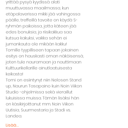
yrittää pysyä kyydissä alati 
muuttuvassa maailmassa, kun 
etäpalaverissa mikki jää vahingossa 
päälle, treffeillä tavoite on käydä S-
ryhmän paikoissa, jotta käteen jää 
edes bonuksia, ja riisikakkua saa 
kutsua kakuksi, vaikka sehän ei 
jumankauta ole mikään kakku!
Tomille tyypilliseen tapaan jokainen 
esitys on hauskasti oman näköisensä, 
joten tule nauramaan ja nauttimaan 
Kulttuurikellarille ainutlaatuisesta 
keikasta!
Tomi on esiintynyt niin Nelosen Stand 
up, Naurun Tasapaino kuin Noin Viikon 
Studio -ohjelmissa sekä vieraillut 
lukuisissa muissa. Tämän lisäksi hän 
on käsikirjoittanut mm. Noin Viikon 
Uutisia, Suurmestaria ja Stadi vs. 
Landea.
Lisää...