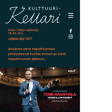
Open f
riday-saturday
18-24 (01)
+35844 322 7077
Avoinna aina tapahtumien
yhteydessä tuntia ennen ja tunti
tapahtuman jälkeen.