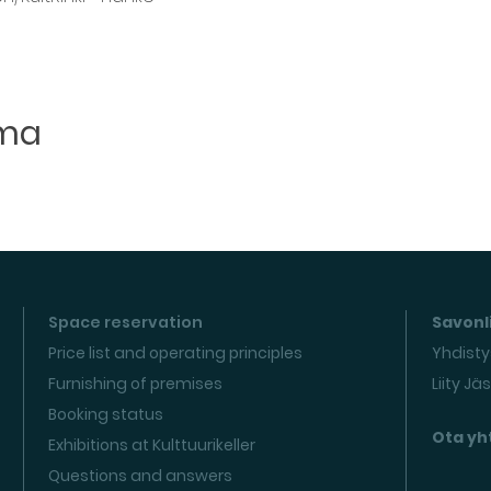
uma
Space reservation
Savonli
Price list and operating principles
Yhdisty
Furnishing of premises
Liity Jä
Booking status
Ota yh
Exhibitions at Kulttuurikeller
Questions and answers