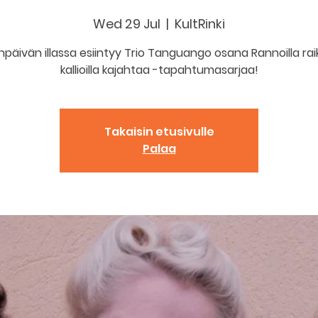
Wed 29 Jul
  |  
KultRinki
npäivän illassa esiintyy Trio Tanguango osana Rannoilla rai
kallioilla kajahtaa -tapahtumasarjaa!
Takaisin etusivulle
Palaa