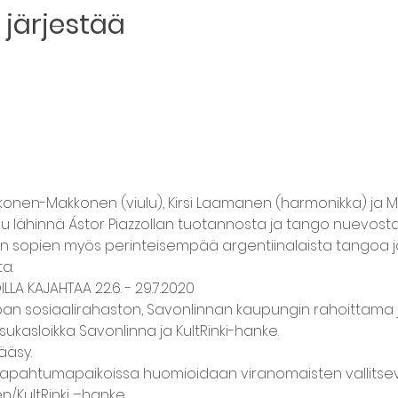
järjestää
onen-Makkonen (viulu), Kirsi Laamanen (harmonikka) ja Maij
u lähinnä Ástor Piazzollan tuotannosta ja tango nuevosta.
an sopien myös perinteisempää argentiinalaista tangoa ja 
a.
LLA KAJAHTAA 22.6. - 29.7.2020
an sosiaalirahaston, Savonlinnan kaupungin rahoittama 
kasloikka Savonlinna ja KultRinki-hanke. 
ääsy.
s/tapahtumapaikoissa huomioidaan viranomaisten vallitse
nen/KultRinki –hanke