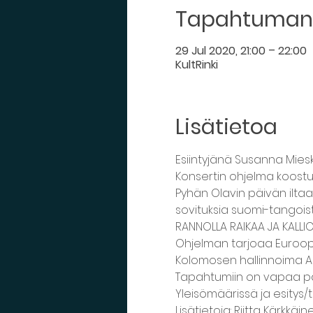
Tapahtuman 
29 Jul 2020, 21:00 – 22:00
KultRinki
Lisätietoa
Esiintyjänä Susanna Miesk
Konsertin ohjelma koostu
Pyhän Olavin päivän ilta
sovituksia suomi-tangoist
RANNOLLA RAIKAA JA KALLIOI
Ohjelman tarjoaa Euroop
Kolomosen hallinnoima Asu
Tapahtumiin on vapaa p
Yleisömäärissä ja esity
Lisätietoja: Riitta Kärkkäi