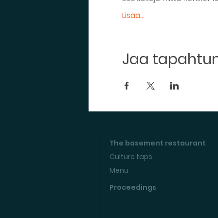
Lisää...
Jaa tapaht
The basement restaurant
Culture taps
Menu
Proceedings