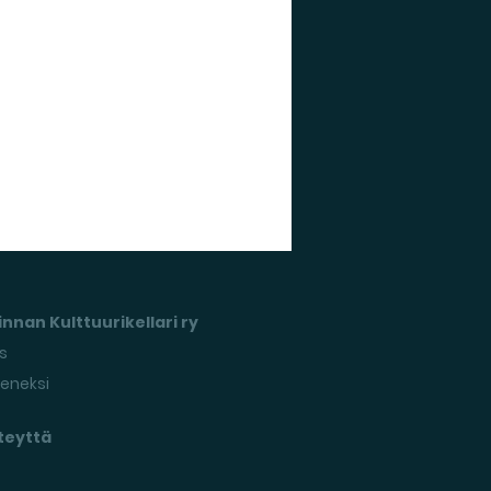
nnan Kulttuurikellari ry
s
seneksi
teyttä