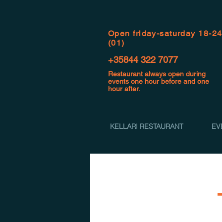
Open f
riday-saturday 18-2
(01)
+35844 322 7077
Restaurant always open during
events one hour before and one
hour after.
KELLARI RESTAURANT
EV