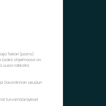
a Teikari (piano). 
 Lisäksi ohjelmassa on 
uusia raikkaita 
ja Savonlinnan seudun 
vat turvamääräykset.