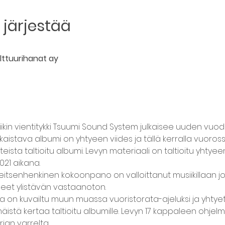
järjestää
lttuurihanat ay
in vientitykki Tsuumi Sound System julkaisee uuden vuode
kaistava albumi on yhtyeen viides ja tällä kerralla vuoros
ista taltioitu albumi. Levyn materiaali on taltioitu yhtyee
021 aikana.
tsenhenkinen kokoonpano on valloittanut musiikillaan jo y
eet ylistävän vastaanoton.
a on kuvailtu muun muassa vuoristorata-ajeluksi ja yhtyet
tä kertaa taltioitu albumille. Levyn 17 kappaleen ohjelm
ian varrelta.