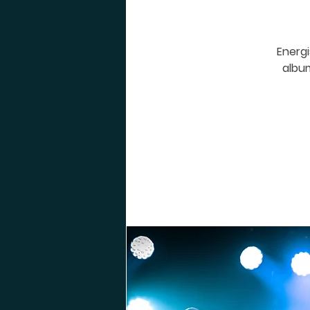
Energi
album