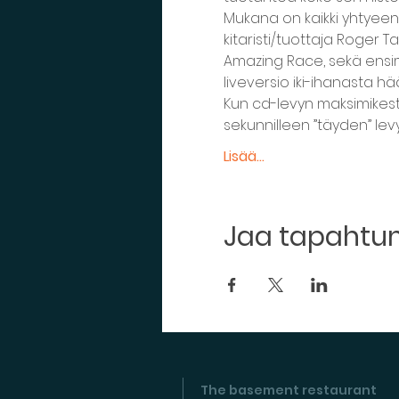
Mukana on kaikki yhtyeen
kitaristi/tuottaja Roger T
Amazing Race, sekä ensim
liveversio iki-ihanasta h
Kun cd-levyn maksimikest
sekunnilleen ”täyden” lev
Lisää...
Jaa tapaht
The basement restaurant