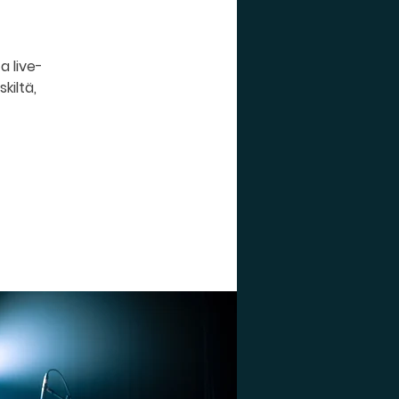
a live-
kiltä,