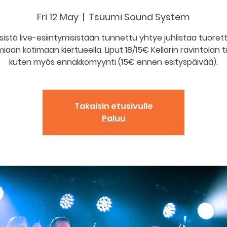
Fri 12 May
  |  
Tsuumi Sound System
sistä live-esiintymisistään tunnettu yhtye juhlistaa tuorett
iaan kotimaan kiertueella. Liput 18/15€ Kellarin ravintolan tis
kuten myös ennakkomyynti (15€ ennen esityspäivää).
Takaisin etusivulle
Paluu