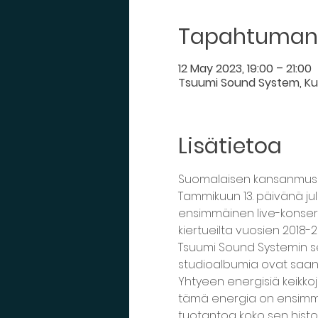
Tapahtuman 
12 May 2023, 19:00 – 21:00
Tsuumi Sound System, Ku
Lisätietoa
Suomalaisen kansanmusiik
Tammikuun 13. päivänä jul
ensimmäinen live-konserte
kiertueilta vuosien 2018-2
Tsuumi Sound Systemin sei
studioalbumia ovat saan
Yhtyeen energisiä keikkoj
tämä energia on ensimmäis
tuotantoa koko sen histor