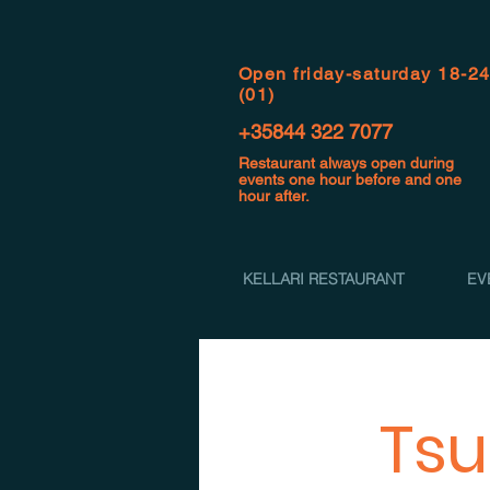
Open f
riday-saturday 18-2
(01)
+35844 322 7077
Restaurant always open during
events one hour before and one
hour after.
KELLARI RESTAURANT
EV
Ts