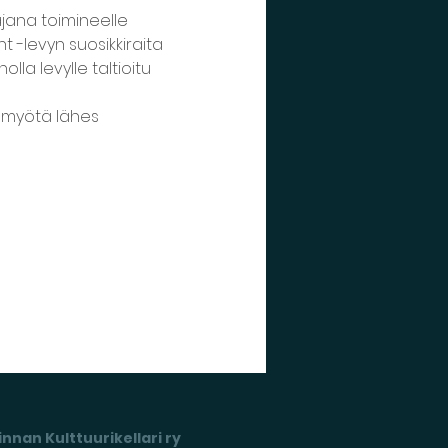
jana toimineelle 
t -levyn suosikkiraita 
a levylle taltioitu 
 myötä lähes 
nnan Kulttuurikellari ry