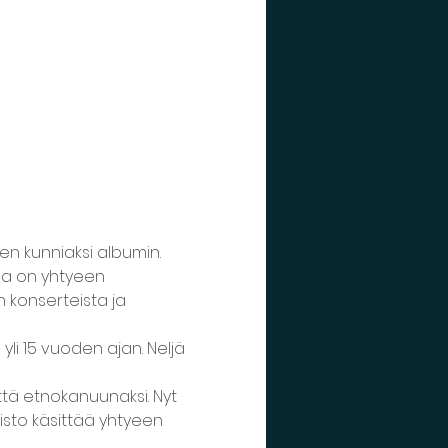
n kunniaksi albumin. 
sa on yhtyeen 
n konserteista ja 
li 15 vuoden ajan. Neljä 
tä etnokanuunaksi. Nyt 
isto käsittää yhtyeen 