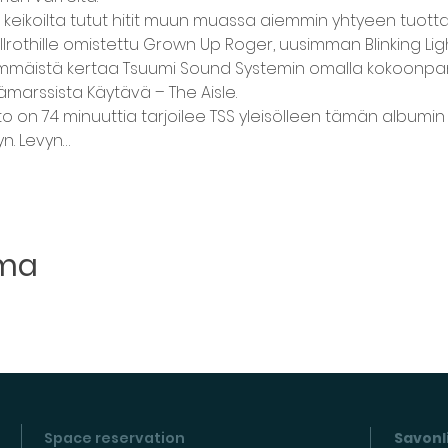
 keikoilta tutut hitit muun muassa aiemmin yhtyeen tuotta
allrothille omistettu Grown Up Roger, uusimman Blinking Ligh
mäistä kertaa Tsuumi Sound Systemin omalla kokoonpanoll
äämarssista Käytävä – The Aisle.
o on 74 minuuttia tarjoilee TSS yleisölleen tämän albumin
yn. Levyn…
uma
Space reservation
Savonli