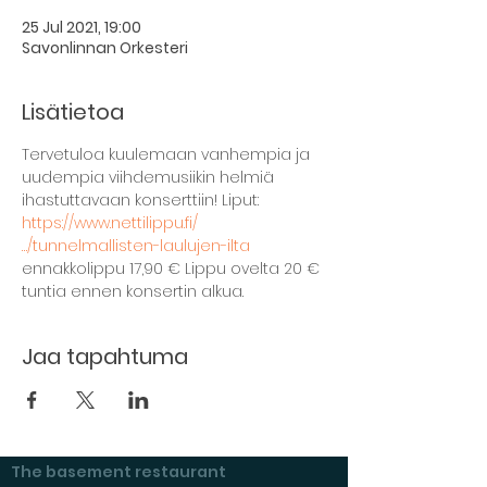
25 Jul 2021, 19:00
Savonlinnan Orkesteri
Lisätietoa
Tervetuloa kuulemaan vanhempia ja 
uudempia viihdemusiikin helmiä 
ihastuttavaan konserttiin! Liput:
https://www.nettilippu.fi/
…/tunnelmallisten-laulujen-ilta
ennakkolippu 17,90 € Lippu ovelta 20 € 
tuntia ennen konsertin alkua.
Jaa tapahtuma
The basement restaurant