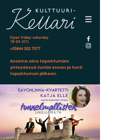
Open f
riday-saturday
18-24 (01)
+35844 322 7077
Avoinna aina tapahtumien
yhteydessä tuntia ennen ja tunti
tapahtuman jälkeen.