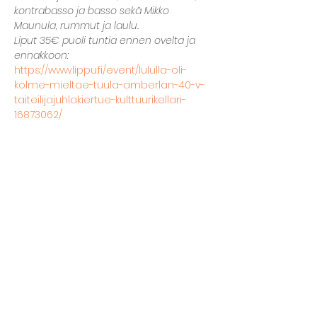
kontrabasso ja basso sekä Mikko 
Maunula, rummut ja laulu.
Liput 35€ puoli tuntia ennen ovelta ja 
ennakkoon:
https://www.lippu.fi/event/lululla-oli-
kolme-mieltae-tuula-amberlan-40-v-
taiteilijajuhlakiertue-kulttuurikellari-
16873062/
Lisää...
Jaa tapahtuma
The basement restaurant
Culture taps
Menu