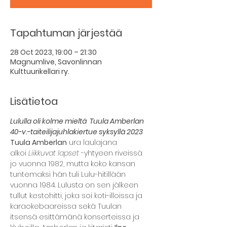
Tapahtuman järjestää
28 Oct 2023, 19:00 – 21:30
Magnumlive, Savonlinnan
Kulttuurikellari ry.
Lisätietoa
Lululla oli kolme mieltä  Tuula Amberlan 
40-v.-taiteilijajuhlakiertue syksyllä 2023
Tuula Amberlan
 ura laulajana 
alkoi 
Liikkuvat lapset
 -yhtyeen riveissä 
jo vuonna 1982, mutta koko kansan 
tuntemaksi hän tuli Lulu-hitillään 
vuonna 1984. Lulusta on sen jälkeen 
tullut kestohitti, joka soi koti-illoissa ja 
karaokebaareissa sekä Tuulan 
itsensä esittämänä konserteissa ja 