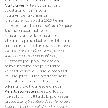
klubeilla. Amberlan ja kitaristi 
Ilpo 
Murtojärven
 yhteistyö on jatkunut 
Lulusta aina näihin päiviin.
Tuula Amberla konsertoi 
juhlavuotensa syksyllä 2023 Pienen 
Jazzorkesterin kanssa pääosin Pohjois-
Suomeen suuntautuvalla 
konserttikiertueella. Konserttien 
ohjelmisto pitää sisällään kaikki Tuulan 
tunnetuimmat laulut; 
Lulu, Pienet sanat, 
Tyttö kampaa märkää tukkaa, Korppi, 
Auto sammui maantien laitaan, 
Kuunpoika
, jne. Ilpo Murtojärvi on 
toiminut sovittajana ja kitaristina 
kaikissa näissä lauluissa ja monissa 
muissa, jotka Tuulan omaperäisellä, 
ikimuistettavalla ja ajattomalla 
tulkinnalla ovat jääneet elämään.
Pieni Jazzorkesteri
 säestää Tuulaa 
huikealla ammattitaidolla ja orkesteri 
on: 
Ilpo Murtojärvi, kitara, Jusu Heinonen, 
klarinetti ja saksofonit, Vesa Saloranta, 