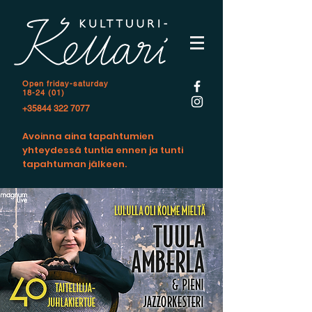
Open f
riday-saturday
18-24 (01)
+35844 322 7077
Avoinna aina tapahtumien
yhteydessä tuntia ennen ja tunti
tapahtuman jälkeen.