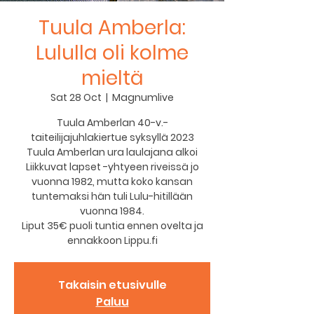
Tuula Amberla:
Lululla oli kolme
mieltä
Sat 28 Oct
  |  
Magnumlive
Tuula Amberlan 40-v.-
taiteilijajuhlakiertue syksyllä 2023
Tuula Amberlan ura laulajana alkoi
Liikkuvat lapset -yhtyeen riveissä jo
vuonna 1982, mutta koko kansan
tuntemaksi hän tuli Lulu-hitillään
vuonna 1984.
Liput 35€ puoli tuntia ennen ovelta ja
ennakkoon Lippu.fi
Takaisin etusivulle
Paluu