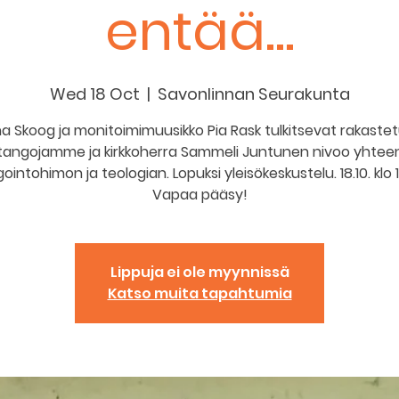
entää...
Wed 18 Oct
  |  
Savonlinnan Seurakunta
na Skoog ja monitoimimuusikko Pia Rask tulkitsevat rakaste
tangojamme ja kirkkoherra Sammeli Juntunen nivoo yhtee
ointohimon ja teologian. Lopuksi yleisökeskustelu. 18.10. klo 
Vapaa pääsy!
Lippuja ei ole myynnissä
Katso muita tapahtumia