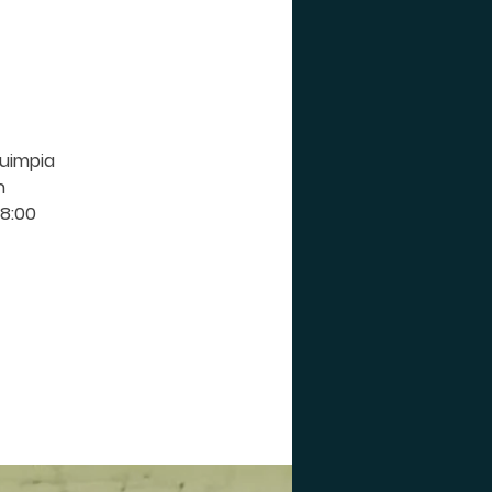
tuimpia
n
18:00