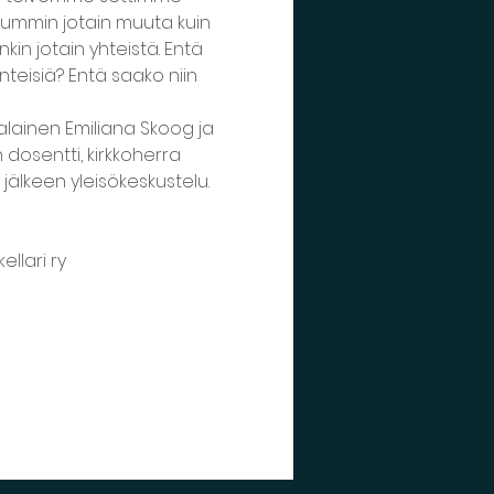
uummin jotain muuta kuin 
in jotain yhteistä. Entä 
nteisiä? Entä saako niin 
alainen Emiliana Skoog ja 
dosentti, kirkkoherra 
lkeen yleisökeskustelu. 
llari ry