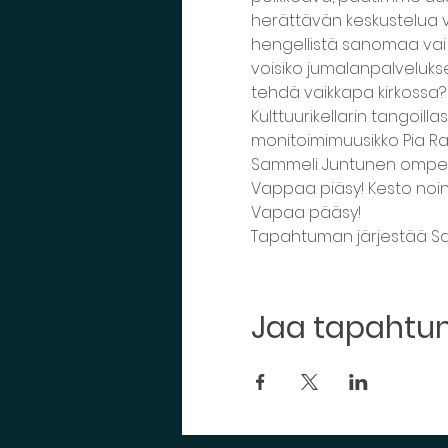
herättävän keskustelua v
hengellistä sanomaa vai on
voisiko jumalanpalvelukse
tehdä vaikkapa kirkossa?
Kulttuurikellarin tangoil
monitoimimuusikko Pia Ra
Sammeli Juntunen ompelee
Vappaa piäsy! Kesto noin 
Vapaa pääsy!
Tapahtuman järjestää Sav
Jaa tapaht