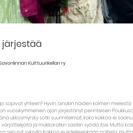
järjestää
avonlinnan Kulttuurikellari ry
o sopivat yhteen? Hyvin, ainakin näiden kolmen mielestä. 
n vuosikymmenien ajan järjestänyt perinteisen Poukkusa
nä ukkosmyrsky sotki suunnitelmat, koko kokkoa ei saanut 
 värjöttelijöitä ja makkaratkin saatiin syödä itse. Mutta ko
a sen nyt syksyllä. Kokkoa ei edelleenkään polteta, mut