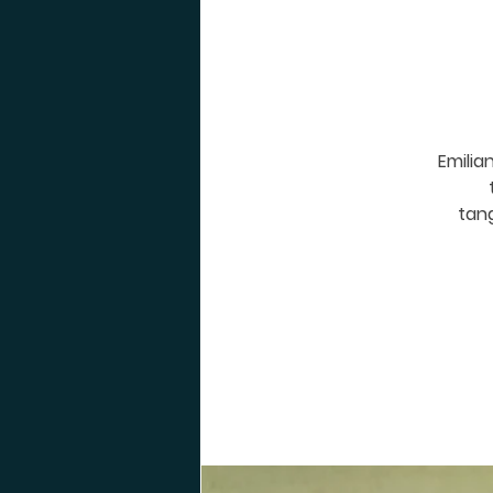
Emilia
tang