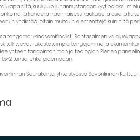
aikkapa siitä, kuuluuko juhannustangon kyytipojaksi  miel
ko näillä kahdella näennäisesti kaukaisella asialla kuitenk
enkin yhdistää joitain muitakin elementtejä kuin niitä peri
lassa tangomarkkinasemifinalisti, Rantasalmen vs. aluekapp
sk tulkitsevat rakastetuimpia tangojamme ja ekumeniikan 
 yhteen tangointohimon ja teologian. Pienen paneelin jä
1,5-2 tuntia, ehkä pidempään. 
onlinnan Seurakunta, yhteistyössä Savonlinnan Kulttuurike
uma