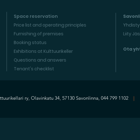
Space reservation
Savonli
Price list and operating principles
Yhdisty
Furnishing of premises
Liity Jä
Booking status
Ota yh
Exhibitions at Kulttuurikeller
Questions and answers
Tenant's checklist
ttuurikellari ry, Olavinkatu 34, 57130 Savonlinna, 044 799 1102
|