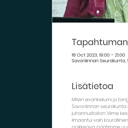
Tapahtuman 
18 Oct 2023, 19:00 – 21:00
Savonlinnan Seurakunta, S
Lisätietoa
Miten evankeliumi ja tang
Savonlinnan seurakunta o
juhannuskokon. Viime kesä
ilmaantui vain kourallinen
poikkeava, päätimme uusi