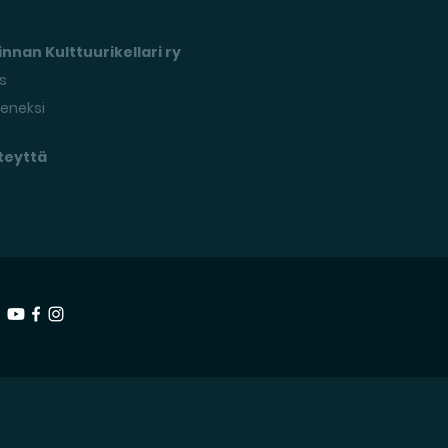
nnan Kulttuurikellari ry
s
seneksi
teyttä