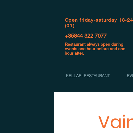
Open f
riday-saturday 18-2
(01)
+35844 322 7077
Restaurant always open during
events one hour before and one
hour after.
KELLARI RESTAURANT
EV
Vai