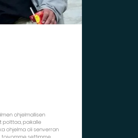
lmen ohjelmallisen 
polttaa, paikalle 
ska ohjelma oli senverran 
ta toivomme settimme 