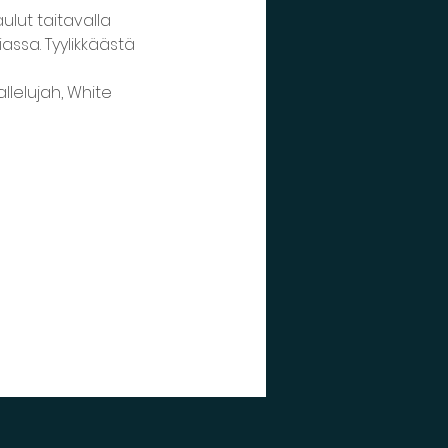
ulut taitavalla 
assa. Tyylikkäästä 
llelujah, White 