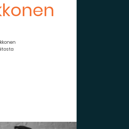
kkonen
akkonen
iitosta