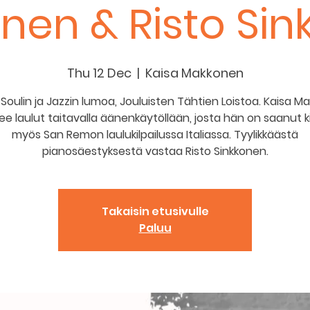
nen & Risto Sin
Thu 12 Dec
  |  
Kaisa Makkonen
Soulin ja Jazzin lumoa, Jouluisten Tähtien Loistoa. Kaisa M
see laulut taitavalla äänenkäytöllään, josta hän on saanut k
myös San Remon laulukilpailussa Italiassa. Tyylikkäästä
pianosäestyksestä vastaa Risto Sinkkonen.
Takaisin etusivulle
Paluu