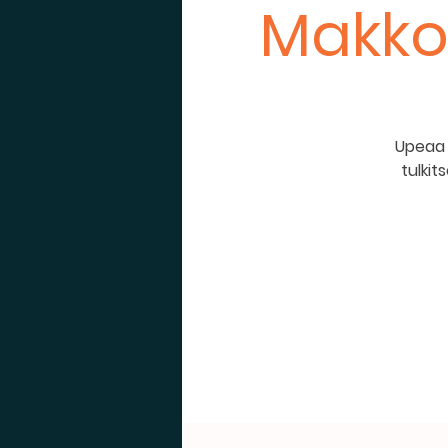
Makko
Upeaa 
tulkit