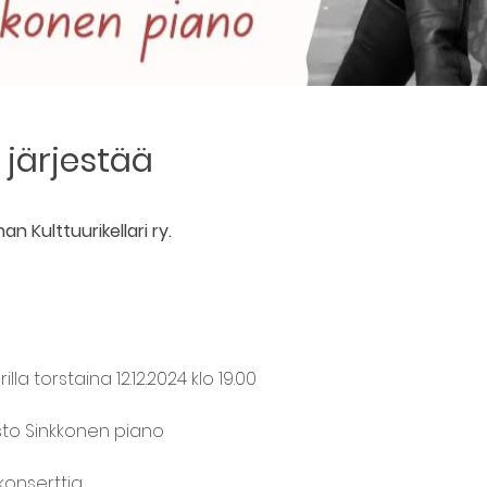
järjestää
n Kulttuurikellari ry.
lla torstaina 12.12.2024 klo 19.00
sto Sinkkonen piano
konserttia