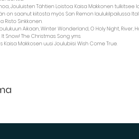
oa, Jouluisten Tähtien Loistoa. Kaisa Makkonen tulkitsee la
n on saanut kiitosta myös San Remon laulukilpailussa Itali
 Risto Sinkkonen.
ulukuun Aikaan, Winter Wonderland, O Holy Night, River, Ha
et It Snow! The Christmas Song yms.
 Kaisa Makkosen uusi Joulubiisi: Wish Come True.
uma