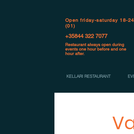
Open f
riday-saturday 18-2
(01)
+35844 322 7077
Restaurant always open during
events one hour before and one
hour after.
KELLARI RESTAURANT
EV
Va