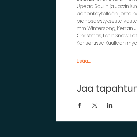
Upeaa Soulin ja Jazzin lum
äänenkäytöllään, josta hä
pianosäestyksestä vastaa
mm. Wintersong, Kerran Jo
Christmas, Let It Snow, L
Konsertissa Kuullaan myös
Lisää...
Jaa tapaht