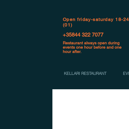
Open f
riday-saturday 18-2
(01)
+35844 322 7077
Restaurant always open during
events one hour before and one
hour after.
KELLARI RESTAURANT
EV