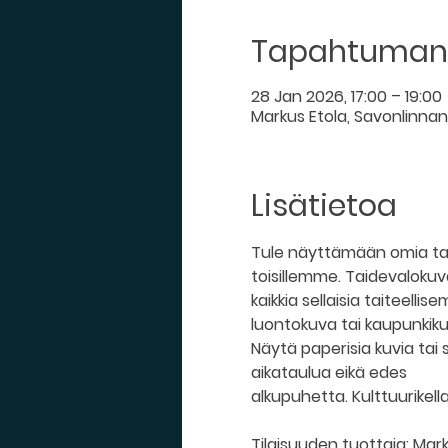
Tapahtuman 
28 Jan 2026, 17:00 – 19:00
Markus Etola, Savonlinnan K
Lisätietoa
Tule näyttämään omia taid
toisillemme. Taidevalokuv
kaikkia sellaisia taiteellis
luontokuva tai kaupunkiku
Näytä paperisia kuvia tai sä
aikataulua eikä edes 
alkupuhetta. Kulttuurikellar
Tilaisuuden tuottaja: Mark