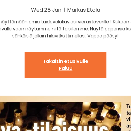
Wed 28 Jan
  |  
Markus Etola
näyttämään omia taidevalokuviasi vierustoverille ! Kukaan e
avalle vaan näytämme niitä toisillemme. Näytä paperisia ku
sähköisiä jollain hilavitkuttimellasi. Vapaa pääsy!
Takaisin etusivulle
Paluu