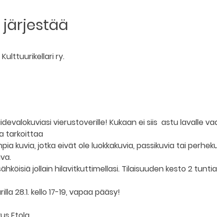
järjestää
ulttuurikellari ry.
evalokuviasi vierustoverille! Kukaan ei siis  astu lavalle 
a tarkoittaa 
empia kuvia, jotka eivät ole luokkakuvia, passikuvia tai perhekuv
va. 
hköisiä jollain hilavitkuttimellasi. Tilaisuuden kesto 2 tuntia
illa 28.1. kello 17-19, vapaa pääsy!
us Etola