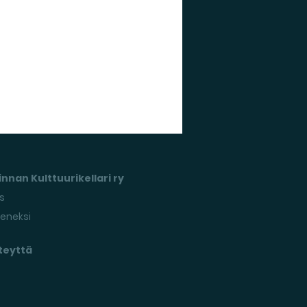
nnan Kulttuurikellari ry
s
seneksi
teyttä