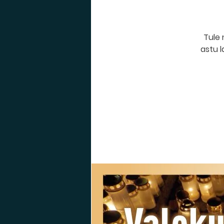
Tule 
astu l