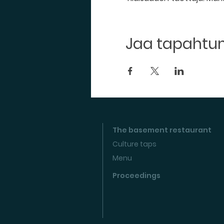
Jaa tapaht
The basement restaurant
Culture taps
Menu
Proceedings