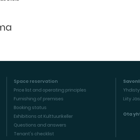
uma
Space reservation
Savonli
Price list and operating principles
Yhdisty
Furnishing of premises
Liity Jä
Booking status
Ota yh
Exhibitions at Kulttuurikeller
Questions and answers
Tenant's checklist