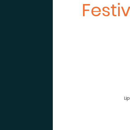
Festi
Li