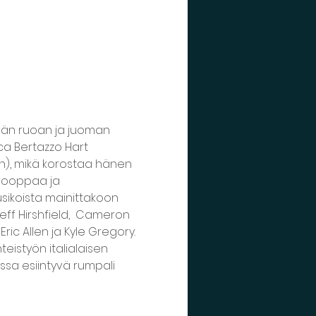
yvän ruoan ja juoman 
ca Bertazzo Hart 
n), mikä korostaa hänen 
Eurooppaa ja 
sikoista mainittakoon 
eff Hirshfield,  Cameron 
ric Allen ja Kyle Gregory. 
eistyön italialaisen 
issa esiintyvä rumpali 