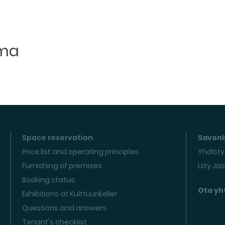
uma
Space reservation
Savonli
Price list and operating principles
Yhdisty
Furnishing of premises
Liity Jä
Booking status
Ota yh
Exhibitions at Kulttuurikeller
Questions and answers
Tenant's checklist