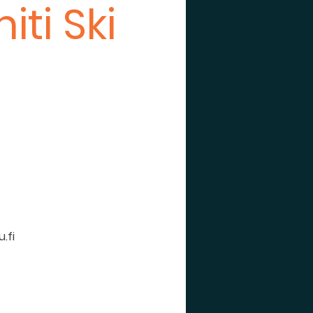
ti Ski
.fi