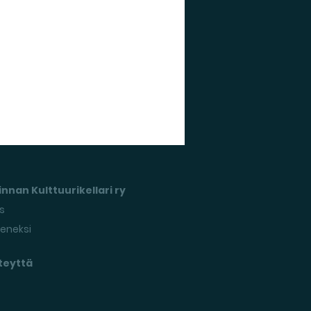
nnan Kulttuurikellari ry
s
seneksi
teyttä