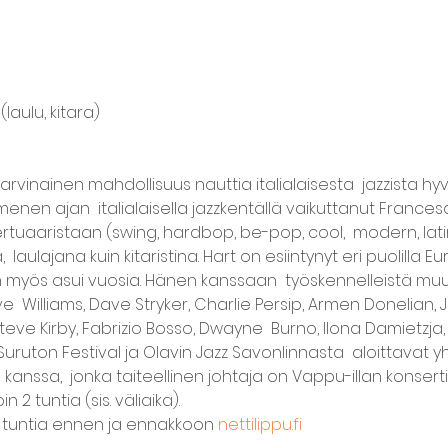
aulu, kitara) 
  
arvinainen mahdollisuus nauttia italialaisesta  jazzista h
menen ajan  italialaisella jazzkentällä vaikuttanut Frances
rtuaaristaan (swing, hardbop, be-pop, cool,  modern, lati
  laulajana kuin kitaristina. Hart on esiintynyt eri puolilla 
än myös asui vuosia. Hänen kanssaan  työskennelleistä muu
 Williams, Dave Stryker, Charlie Persip, Armen Donelian, J
eve Kirby, Fabrizio Bosso, Dwayne  Burno, Ilona Damietzja, E
ruton Festival ja Olavin Jazz Savonlinnasta  aloittavat yht
in kanssa,  jonka taiteellinen johtaja on Vappu-illan konsert
 2 tuntia (sis. väliaika). 
li tuntia ennen ja ennakkoon 
nettilippu.fi