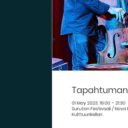
Tapahtuman 
01 May 2023, 19:00 – 21:30
Suruton Festivaali / Nova 
Kulttuurikellari.