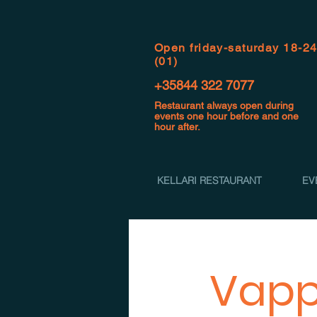
Open f
riday-saturday 18-2
(01)
+35844 322 7077
Restaurant always open during
events one hour before and one
hour after.
KELLARI RESTAURANT
EV
Vapp