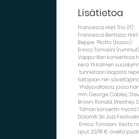
Lisätietoa
Francesca Hart Trio (IT): 
Francesca Bertazzo Hart (l
Beppe  Pilotto (basso) 
Enrico Tomasini (rummut)
Vappu-illan konsertissa h
kera. Yli kolmen vuosikym
 tunnetaan laajasta repe
taitojaan niin säveltäjänä,
 Yhdysvalloissa, jossa h
mm. George Cables, Steve 
Brown, Ronald, Westrey, St
 Tämän konsertin myötä Su
Dolomiti Ski Jazz Festival
 Enrico Tomasini.  Kesto noin
Liput: 20/18 € ovelta puo