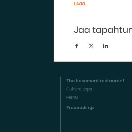
Lisää...
Jaa tapaht
The basement restaurant
Culture taps
Menu
Proceedings