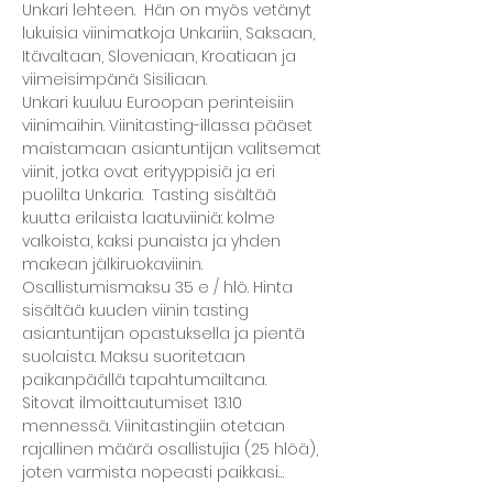
Unkari lehteen.  Hän on myös vetänyt 
lukuisia viinimatkoja Unkariin, Saksaan, 
Itävaltaan, Sloveniaan, Kroatiaan ja 
viimeisimpänä Sisiliaan. 
Unkari kuuluu Euroopan perinteisiin 
viinimaihin. Viinitasting-illassa pääset 
maistamaan asiantuntijan valitsemat 
viinit, jotka ovat erityyppisiä ja eri 
puolilta Unkaria.  Tasting sisältää 
kuutta erilaista laatuviiniä: kolme 
valkoista, kaksi punaista ja yhden 
makean jälkiruokaviinin.
Osallistumismaksu 35 e / hlö. Hinta 
sisältää kuuden viinin tasting 
asiantuntijan opastuksella ja pientä 
suolaista. Maksu suoritetaan 
paikanpäällä tapahtumailtana.
Sitovat ilmoittautumiset 13.10 
mennessä. Viinitastingiin otetaan 
rajallinen määrä osallistujia (25 hlöä), 
joten varmista nopeasti paikkasi…