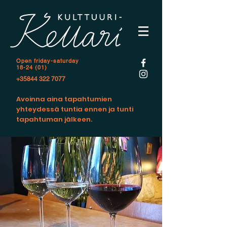
Open f
riday-saturday
18-24 (01)
+35844 322 7077
Avoinna aina tapahtumien
yhteydessä tuntia ennen ja tunti
tapahtuman jälkeen.