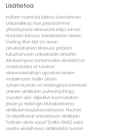
Lisätietoa
Kellarin ravintola jatkaa Savonlinnan 
Unkariviikkoja, kun järjestämme 
yhteistyössä viiniasiantuntija Juhani 
Huotarin kanssa Unkarilaisten viinien 
tasting-illan. Nyt on aivan 
ainutlaatuinen tilaisuus päästä 
tutustumaan unkarilaisiin viineihin. 
Aikaisempaa tuntemusta viineistä tai 
maisteluista et tarvitse, 
viininmaistattaja opastaa viinien 
maailmaan hellin ottein. 
Juhani Huotari on Helsingissä toimivan 
Unkarin viiniklubin puheenjohtaja, 
Vuoden viini -kilpailun tuomariston 
jäsen ja Helsingin Munskänkarna 
viiniklubin koulutusvastaava.  Huotari 
on kirjoittanut unkarilaisen viinikirjan 
"Unkarin viiniä saavi" (Edita 1998) sekä 
useita viiniaiheisia artikkeleita Suomi-