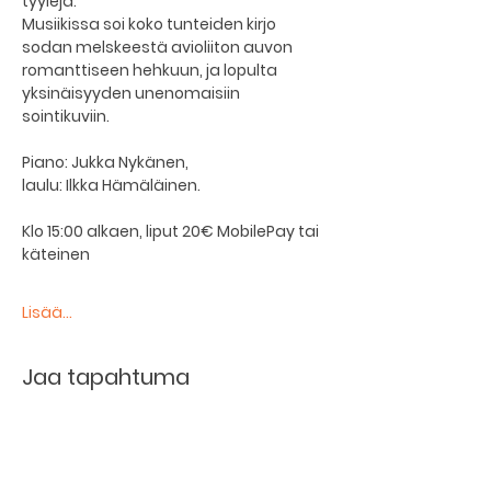
tyylejä. 
Musiikissa soi koko tunteiden kirjo 
sodan melskeestä avioliiton auvon 
romanttiseen hehkuun, ja lopulta 
yksinäisyyden unenomaisiin 
sointikuviin.
Piano: Jukka Nykänen, 
laulu: Ilkka Hämäläinen. 
Klo 15:00 alkaen, liput 20€ MobilePay tai 
käteinen
Lisää...
Jaa tapahtuma