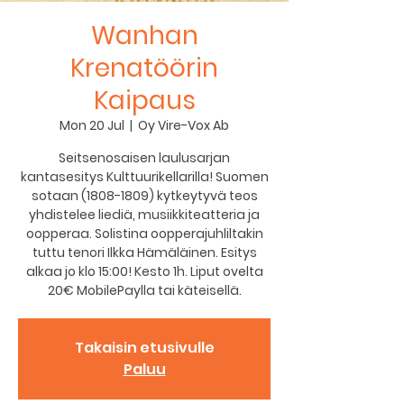
Wanhan
Krenatöörin
Kaipaus
Mon 20 Jul
  |  
Oy Vire-Vox Ab
Seitsenosaisen laulusarjan
kantasesitys Kulttuurikellarilla! Suomen
sotaan (1808-1809) kytkeytyvä teos
yhdistelee liediä, musiikkiteatteria ja
oopperaa. Solistina oopperajuhliltakin
tuttu tenori Ilkka Hämäläinen. Esitys
alkaa jo klo 15:00! Kesto 1h. Liput ovelta
20€ MobilePaylla tai käteisellä.
Takaisin etusivulle
Paluu