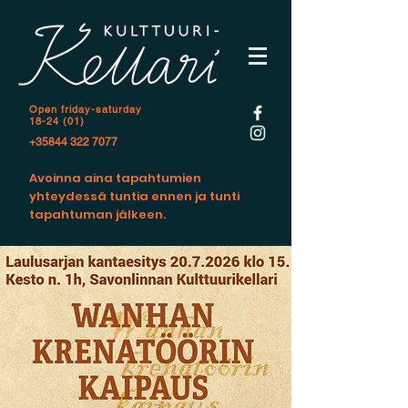
Open f
riday-saturday
18-24 (01)
+35844 322 7077
Avoinna aina tapahtumien
yhteydessä tuntia ennen ja tunti
tapahtuman jälkeen.