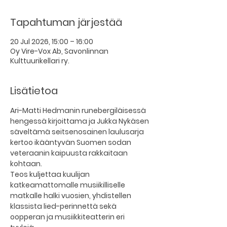
Tapahtuman järjestää
20 Jul 2026, 15:00 – 16:00
Oy Vire-Vox Ab, Savonlinnan
Kulttuurikellari ry.
Lisätietoa
Ari-Matti Hedmanin runebergiläisessä 
hengessä kirjoittama ja Jukka Nykäsen 
säveltämä seitsenosainen laulusarja 
kertoo ikääntyvän Suomen sodan 
veteraanin kaipuusta rakkaitaan 
kohtaan. 
Teos kuljettaa kuulijan 
katkeamattomalle musiikilliselle 
matkalle halki vuosien, yhdistellen 
klassista lied-perinnettä sekä 
oopperan ja musiikkiteatterin eri 