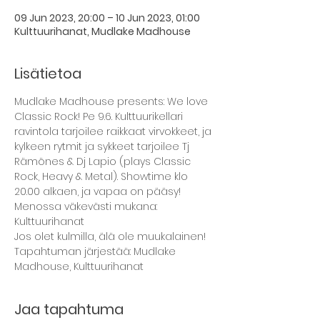
09 Jun 2023, 20:00 – 10 Jun 2023, 01:00
Kulttuurihanat, Mudlake Madhouse
Lisätietoa
Mudlake Madhouse presents: We love 
Classic Rock! Pe 9.6. Kulttuurikellari 
ravintola tarjoilee raikkaat virvokkeet, ja 
kylkeen rytmit ja sykkeet tarjoilee Tj 
Rämönes & Dj Lapio (plays Classic 
Rock, Heavy & Metal). Showtime klo 
20.00 alkaen, ja vapaa on pääsy! 
Menossa väkevästi mukana: 
Kulttuurihanat 
Jos olet kulmilla, älä ole muukalainen!
Tapahtuman järjestää: Mudlake 
Madhouse, Kulttuurihanat
Jaa tapahtuma