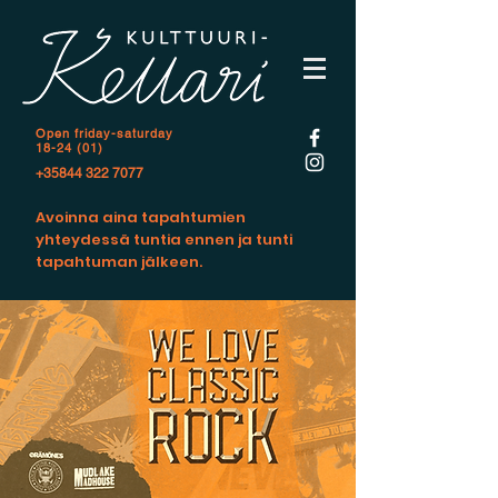
Open f
riday-saturday
18-24 (01)
+35844 322 7077
Avoinna aina tapahtumien
yhteydessä tuntia ennen ja tunti
tapahtuman jälkeen.