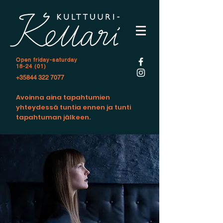
Open f
riday-saturday
18-24 (01)
+35844 322 7077
Avoinna aina tapahtumien
yhteydessä tuntia ennen ja tunti
tapahtuman jälkeen.