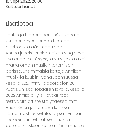
10 Sept 2022, 20:00
Kulttuurihanat
Lisätietoa
Laulun ja kiippareiden lisäksi keikalla 
kuullaan myös Jannen luomaa 
elektronista äänimaailmaa.
Annika julkaisi ensimmäisen singlensä 
" Sä et oo mun" syksyllä 2019, josta alkoi 
matka oman musiikin tekemisen 
parissa. Ensimmäisiä kertoja Annikan 
musiikkia kuultiin livenä Joensuussa 
kesällä 2021 mm. Happoradion 20-
vuotisjuhlissa Ilosaaren lavalla. Kesällä 
2022 Annika oli yksi Ilovaarirock-
festivaalin artisteista yhdessä mm. 
Anssi Kelan ja Daruden kanssa.
Lämpimästi tervetuloa pysähtymään 
hetkeen tunnelmallisen musiikin 
äärelle! Esityksen kesto n. 45 minuuttia. 