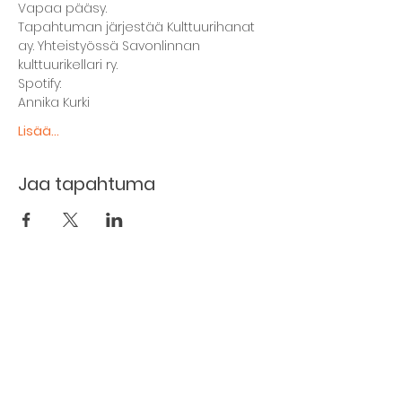
Vapaa pääsy. 
Tapahtuman järjestää Kulttuurihanat 
ay. Yhteistyössä Savonlinnan 
kulttuurikellari ry.
Spotify:
Annika Kurki
Lisää...
Jaa tapahtuma
The basement restaurant
Culture taps
Menu
Proceedings
Space reservation