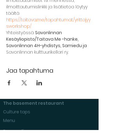
Ilmoittautumiset 1.9. mennessä, 
ilmoittautumislinkki ja lisätietoa löytyy 
täältä 
https://taitava.me/tapahtumat/yrittajyy
sworkshop/
Yhteistyössä 
Savonlinnan 
Kesäyliopisto/Taitava Me -hanke, 
Savonlinnan 4H-yhdistys, Samiedu ja 
Savonlinnan kulttuurikellari ry.
Jaa tapahtuma
The basement restaurant
Culture taps
Menu
Proceedings