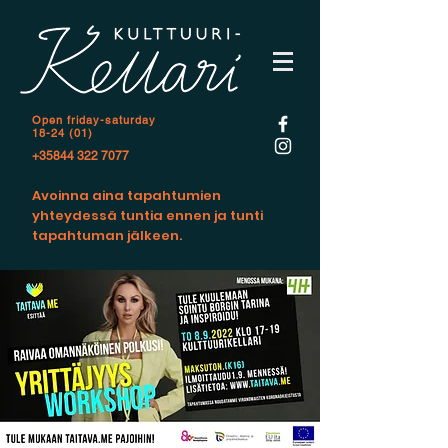
Open f
riday-saturday
18-24 (01)
+35844 322 7077
Avoinna aina tapahtumien
yhteydessä tuntia ennen ja tunti
tapahtuman jälkeen.