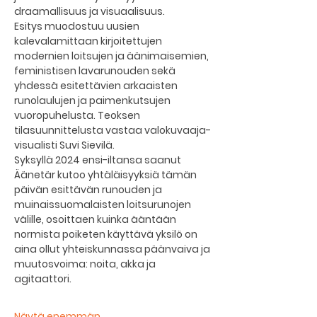
draamallisuus ja visuaalisuus.
Esitys muodostuu uusien 
kalevalamittaan kirjoitettujen 
modernien loitsujen ja äänimaisemien, 
feministisen lavarunouden sekä 
yhdessä esitettävien arkaaisten 
runolaulujen ja paimenkutsujen 
vuoropuhelusta. Teoksen 
tilasuunnittelusta vastaa valokuvaaja-
visualisti Suvi Sievilä. 
Syksyllä 2024 ensi-iltansa saanut 
Äänetär kutoo yhtäläisyyksiä tämän 
päivän esittävän runouden ja 
muinaissuomalaisten loitsurunojen 
välille, osoittaen kuinka ääntään 
normista poiketen käyttävä yksilö on 
aina ollut yhteiskunnassa päänvaiva ja 
muutosvoima: noita, akka ja 
agitaattori.
Näytä enemmän