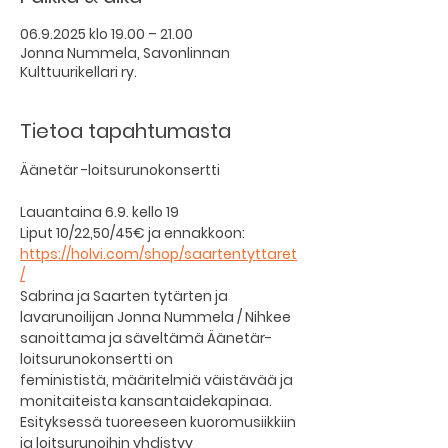
06.9.2025 klo 19.00 – 21.00
Jonna Nummela, Savonlinnan
Kulttuurikellari ry.
Tietoa tapahtumasta
Äänetär -loitsurunokonsertti
Lauantaina 6.9. kello 19
Liput 10/22,50/45€ ja ennakkoon: 
https://holvi.com/shop/saartentyttaret
/
Sabrina ja Saarten tytärten ja 
lavarunoilijan Jonna Nummela / Nihkee 
sanoittama ja säveltämä Äänetär-
loitsurunokonsertti on 
feminististä, määritelmiä väistävää ja 
monitaiteista kansantaidekapinaa. 
Esityksessä tuoreeseen kuoromusiikkiin 
ja loitsurunoihin yhdistyy 