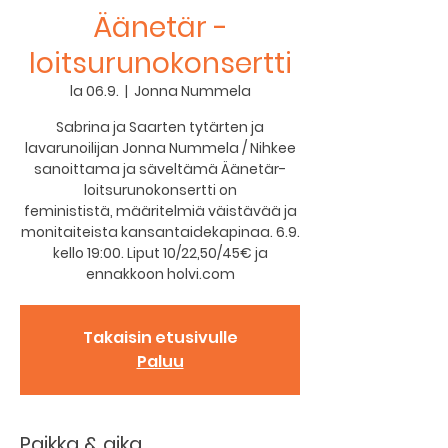
Äänetär -
loitsurunokonsertti
la 06.9.
  |  
Jonna Nummela
Sabrina ja Saarten tytärten ja
lavarunoilijan Jonna Nummela / Nihkee
sanoittama ja säveltämä Äänetär-
loitsurunokonsertti on
feminististä, määritelmiä väistävää ja
monitaiteista kansantaidekapinaa. 6.9.
kello 19:00. Liput 10/22,50/45€ ja
ennakkoon holvi.com
Takaisin etusivulle
Paluu
Paikka & aika