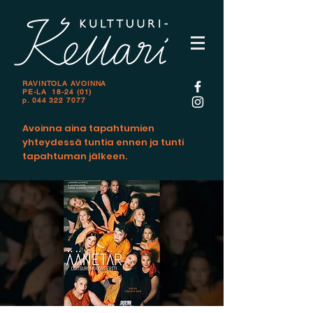
RAVINTOLA AVOINNA
PE-LA 18-24 (01)
p.
044 322 7077
Avoinna aina tapahtumien
yhteydessä tuntia ennen ja tunti
tapahtuman jälkeen.