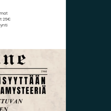
umat
ut 25€
ynti