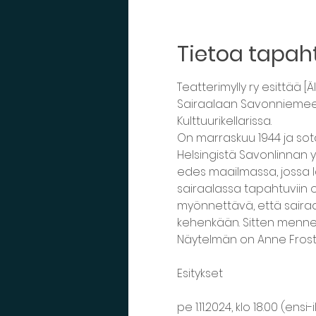
Tietoa tapa
Teatterimylly ry esittää 
Sairaalaan Savonniemeen 
Kulttuurikellarissa.
On marraskuu 1944 ja so
Helsingistä Savonlinnan y
edes maailmassa, jossa l
sairaalassa tapahtuviin o
myönnettävä, että sairaal
kehenkään. Sitten menneis
Näytelmän on Anne Frosti
Esitykset
pe 1.11.2024, klo 18.00 (ensi-i