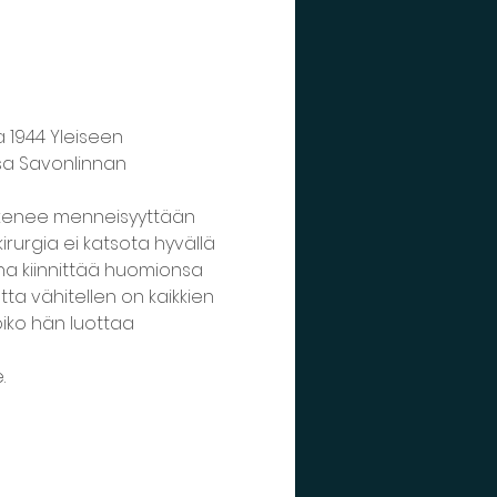
 1944 Yleiseen 
sa Savonlinnan 
akenee menneisyyttään 
rurgia ei katsota hyvällä 
na kiinnittää huomionsa 
ta vähitellen on kaikkien 
oiko hän luottaa 
.