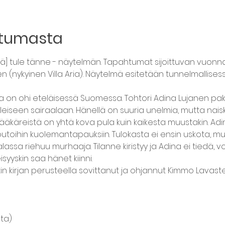
htumasta
[Älä] tule tänne - näytelmän. Tapahtumat sijoittuvan vuonna
(nykyinen Villa Aria). Näytelmä esitetään tunnelmallises
ta on ohi eteläisessä Suomessa. Tohtori Adina Lujanen p
leiseen sairaalaan. Hänellä on suuria unelmia, mutta naiski
ääkäreistä on yhtä kova pula kuin kaikesta muustakin. Adi
utoihin kuolemantapauksiin. Tulokasta ei ensin uskota, mut
assa riehuu murhaaja. Tilanne kiristyy ja Adina ei tiedä, v
yyskin saa hänet kiinni.
n kirjan perusteella sovittanut ja ohjannut Kimmo Lavaste
lta)