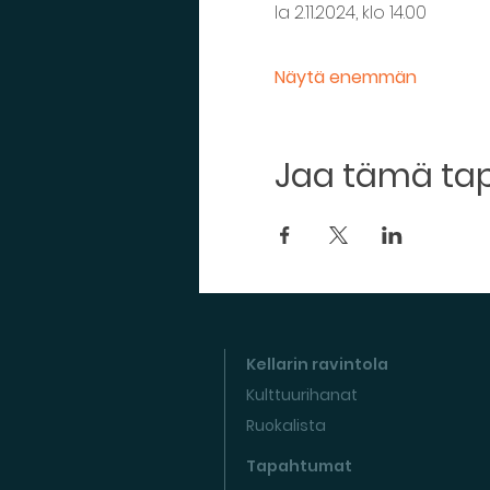
la 2.11.2024, klo 14.00
Näytä enemmän
Jaa tämä t
Kellarin ravintola
Kulttuurihanat
Ruokalista
Tapahtumat