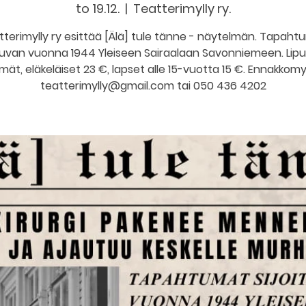
to 19.12.
  |  
Teatterimylly ry.
tterimylly ry esittää [Älä] tule tänne - näytelmän. Tapaht
ttuvan vuonna 1944 Yleiseen Sairaalaan Savonniemeen. Lip
mät, eläkeläiset 23 €, lapset alle 15-vuotta 15 €. Ennakkomy
teatterimylly@gmail.com tai 050 436 4202