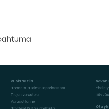
apahtuma
Vuokraa tila
Savonli
Hinnasto ja toimintaperiaatteet
Yhdisty
Tilojen varustelu
Liity Jä
Varaustilanne
Ota yh
Näyttelyt Kulttuurikellarilla