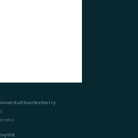
nnan Kulttuurikellari ry
s
seneksi
teyttä