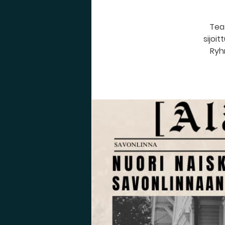
Tea
sijoi
Ryh