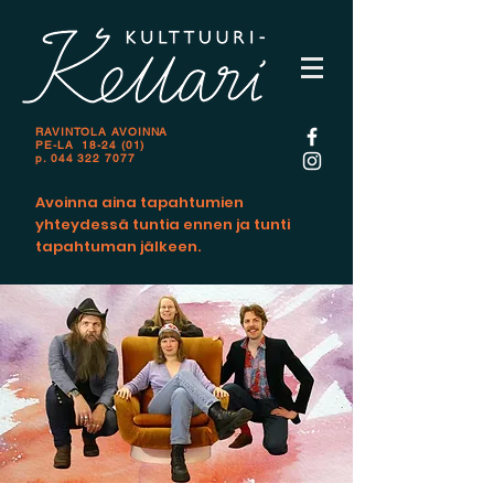
RAVINTOLA AVOINNA
PE-LA 18-24 (01)
p.
044 322 7077
Avoinna aina tapahtumien
yhteydessä tuntia ennen ja tunti
tapahtuman jälkeen.