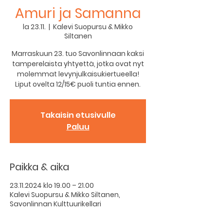
Amuri ja Samanna
la 23.11.
  |  
Kalevi Suopursu & Mikko
Siltanen
Marraskuun 23. tuo Savonlinnaan kaksi
tamperelaista yhtyettä, jotka ovat nyt
molemmat levynjulkaisukiertueella!
Liput ovelta 12/15€ puoli tuntia ennen.
Takaisin etusivulle
Paluu
Paikka & aika
23.11.2024 klo 19.00 – 21.00
Kalevi Suopursu & Mikko Siltanen,
Savonlinnan Kulttuurikellari