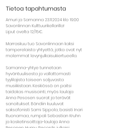
Tietoa tapahtumasta
Amuri ja Samanna 23.11.2024 klo 19:00 
Savonlinnan Kulttuurikellarilla!
Liput ovelta 12/15€.
Marraskuu tuo Savonlinnaan kaksi 
tamperelaista yhtyettä, jotka ovat nyt 
molemmat levynjulkaisukiertueella.
Samanna-yhtye tunnetaan 
hyväntuulisesta ja vallattomasti 
tyylilajista toiseen soljuvasta 
musiikistaan. Keskiössä on paitsi 
taidokas musisointi, myös laulaja 
Anna Pesosen suorat ja terävät 
sanoitukset. Bändiin kuuluvat 
saksofonisti Sami Sippola, basisti Inari 
Ruonamaa, rumpali Sebastian Kruhn 
ja kosketinsoittaja-laulaja Anna 
Pesonen. Humu Records julkaisi 