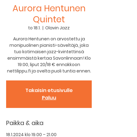
Aurora Hentunen
Quintet
to 18.1.
  |  
Olavin Jazz
Aurora Hentunen on arvostettu ja
monipuolinen pianisti-säveltäjä, joka
tuo kotimaisen jazz-kvintettinsä
ensimmäistä kertaa Savonlinnaan! Klo
19:00, liput 20/18 € ennakkoon
nettilippu.fi ja ovelta puoli tuntia ennen.
Takaisin etusivulle
Paluu
Paikka & aika
18.1.2024 klo 19.00 – 21.00