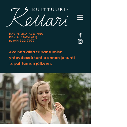
RAVINTOLA AVOINNA
PE-LA 18-24 (01)
p.
044 322 7077
Avoinna aina tapahtumien
yhteydessä tuntia ennen ja tunti
tapahtuman jälkeen.