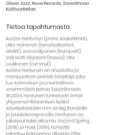
Olavin Jazz, Nova Records, Savonlinnan
Kulttuurikellari
Tietoa tapahtumasta
Aurora Hentunen (piano, koskettimet), 
Ukko Heinonen (tenorisaksofoni, 
efektit), Joona Kilponen (trumpetti), 
Veli-Matti Silanterä (basso), Ville 
Luukkonen (rummut)  
Aurora Hentunen on arvostettu ja 
monipuolinen pianisti-säveltäjä, joka 
tuo kotimaisen jazz-kvintettinsä 
ensimmäistä kertaa Savonlinnaan 
18.1.2024. Hentunen tunnetaan oman 
yhtyeensä liidaamisen lisäksi 
sävellystöistään mm. eri Big Bandeille 
ja jousikokoonpanoille. Hentunen on 
julkaissut kaksi albumia, Second Spring 
(2018) ja Frost (2019). Konsertti 
rakentuu kolmannen albumin Little 