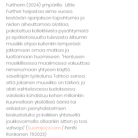
Furtherin (2024) ympärille.  Little 
Further heijastaa viime vuosia 
kestävän ajanjakson tapahtumia ja 
niiden aiheuttamaa olotilaa, 
pakotettua kollektiivista pysähtymistä 
ja epätietoisuutta tulevasta. Albumin 
musiikki ohjaa kuitenkin lempeästi 
jatkamaan omaa matkaa ja 
luottamaan huomiseen.  "Hentusen 
musiikillisessa maailmassa vakuuttaa 
nimenomaan yhtyeen käyttö 
säveltäjän työkaluna. Tahtoo sanoa, 
että jokainen muusikko on tärkeä, ja 
alati vaihtelevassa kudoksessa 
valokeila kohdistuu kehen milloinkin. 
Kuunnellaan yksilöllisiä ääniä tai 
erilaisten pienyhdistelmien 
keskusteluita, ja kaikkien yhteisellä 
joukkovoimalla ollaankin sitten jo tosi 
vahvoja." (
Suomijazz.com
 / Pentti 
Ronkanen 7.11.2023)   