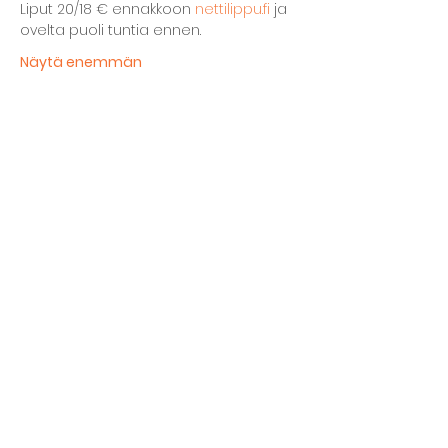
Liput 20/18 € ennakkoon 
nettilippu.fi
 ja 
ovelta puoli tuntia ennen. 
Näytä enemmän
Jaa tämä tapahtuma
Kellarin ravintola
Kulttuurihanat
Ruokalista
Tapahtumat
Vuokraa tila
Hinnasto ja toimintaperiaatteet
Tilojen varustelu
Varaustilanne