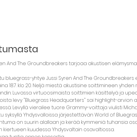
htumasta
yren And The Groundbreakers tarjoaa akustisen elämysma
ttu bluegrass-yhtye Jussi Syren And The Groundbreakers e
aina 18.7. klo 20. Neljä miestä akustisine soittimineen yhden
din. Luvassa virtuoosimaista soittimien käsittelyä ja upe
ista levy "Bluegrass Headquarters" sai highlight-arvion al
ssä. Levyllä vierailee tuore Grammy-voittaja viulisti Micha
u syksyllä Yhdysvalloissa järjestettävän World of Blueg
uma on suurin alallaan ja kerää kymmeniä tuhansia osallist
n kiertueen kuudessa Yhdysvaltain osavaltiossa.
alkaa tuntia ennen konsertia.