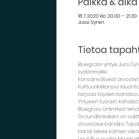
Paikka & aika
18.7.2020 klo 20.00 – 21.30
Jussi Syren
Tietoa tapa
Bluegrass-yhtye Jussi S
sydänmaille.
Kansainvälisesti arvoste
Kulttuurikellarissa lauant
tarjoaa täyden bändisoun
Yhtyeen tuorein, kahdesto
Bluegrass Unlimited-lehde
Groundbreakers on valitt
showcase bändiksi. Tapaht
bändi tekee kolmen viiko
Liput 15 e ovelta. Myynti 