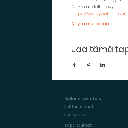
Näyte uudelta levyltä:
https://www.youtube.co
Näytä enemmän
Jaa tämä t
Kellarin ravintola
Kulttuurihanat
Ruokalista
Tapahtumat