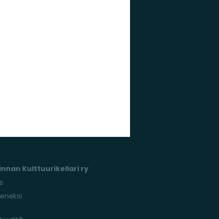
nnan Kulttuurikellari ry
s
seneksi