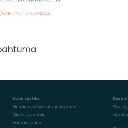
m/watch?v=nr4FZTlBMwE
apahtuma
Vuokraa tila
Savonli
Hinnasto ja toimintaperiaatteet
Yhdisty
Tilojen varustelu
Liity Jä
Varaustilanne