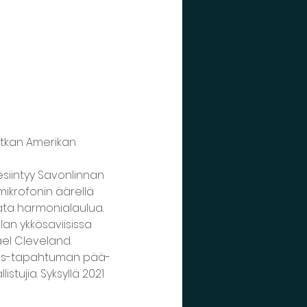
tkan Amerikan 
siintyy Savonlinnan 
 mikrofonin äärellä 
ata harmonialaulua.
an ykkösaviisissa 
el Cleveland. 
rass-tapahtuman pää-
ujia. Syksyllä 2021 