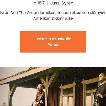
la 18.7.
  |  
Jussi Syren
 Syren And The Groundbreakers tarjoaa akustisen elämys
Amerikan sydänmaille
Takaisin etusivulle
Palaa