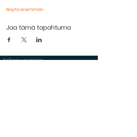
Näytä enemmän
Jaa tämä tapahtuma
Kellarin ravintola
Kulttuurihanat
Ruokalista
Tapahtumat
Vuokraa tila
Hinnasto ja toimintaperiaatteet
Tilojen varustelu
Varaustilanne
Näyttelyt Kulttuurikellarilla