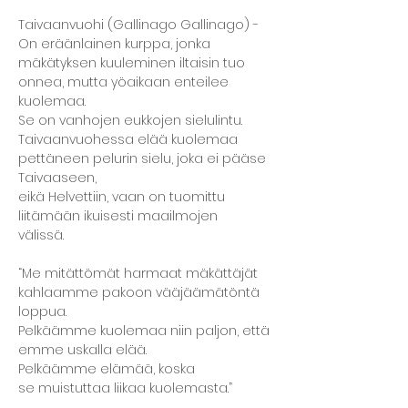
Taivaanvuohi (Gallinago Gallinago) - 
On eräänlainen kurppa, jonka 
mäkätyksen kuuleminen iltaisin tuo 
onnea, mutta yöaikaan enteilee 
kuolemaa. 
Se on vanhojen eukkojen sielulintu. 
Taivaanvuohessa elää kuolemaa 
pettäneen pelurin sielu, joka ei pääse 
Taivaaseen, 
eikä Helvettiin, vaan on tuomittu 
liitämään ikuisesti maailmojen 
välissä.  
“Me mitättömät harmaat mäkättäjät 
kahlaamme pakoon vääjäämätöntä 
loppua. 
Pelkäämme kuolemaa niin paljon, että 
emme uskalla elää. 
Pelkäämme elämää, koska 
se muistuttaa liikaa kuolemasta.” 