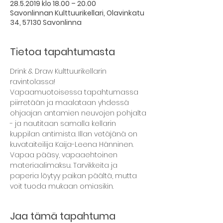
28.5.2019 klo 18.00 – 20.00
Savonlinnan Kulttuurikellari, Olavinkatu
34, 57130 Savonlinna
Tietoa tapahtumasta
Drink & Draw Kulttuurikellarin 
ravintolassa!
Vapaamuotoisessa tapahtumassa 
piirretään ja maalataan yhdessä 
ohjaajan antamien neuvojen pohjalta 
- ja nautitaan samalla kellarin 
kuppilan antimista. Illan vetäjänä on 
kuvataiteilija Kaija-Leena Hänninen. 
Vapaa pääsy, vapaaehtoinen 
materiaalimaksu. Tarvikkeita ja 
paperia löytyy paikan päältä, mutta 
voit tuoda mukaan omiasikin.
Jaa tämä tapahtuma