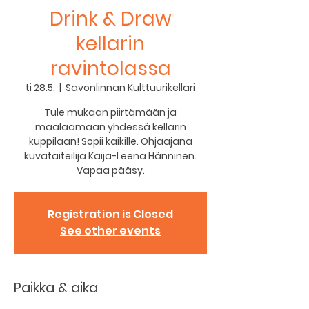
Drink & Draw
kellarin
ravintolassa
ti 28.5.
  |  
Savonlinnan Kulttuurikellari
Tule mukaan piirtämään ja
maalaamaan yhdessä kellarin
kuppilaan! Sopii kaikille. Ohjaajana
kuvataiteilija Kaija-Leena Hänninen.
Vapaa pääsy.
Registration is Closed
See other events
Paikka & aika