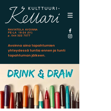
RAVINTOLA AVOINNA
PE-LA 18-24 (01)
p.
044 322 7077
Avoinna aina tapahtumien
yhteydessä tuntia ennen ja tunti
tapahtuman jälkeen.