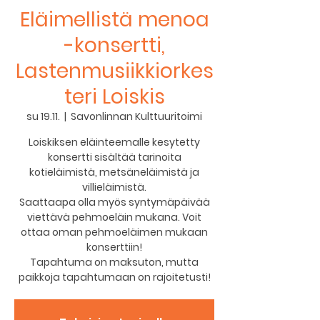
Eläimellistä menoa
-konsertti,
Lastenmusiikkiorkes
teri Loiskis
su 19.11.
  |  
Savonlinnan Kulttuuritoimi
Loiskiksen eläinteemalle kesytetty
konsertti sisältää tarinoita
kotieläimistä, metsäneläimistä ja
villieläimistä.
Saattaapa olla myös syntymäpäivää
viettävä pehmoeläin mukana. Voit
ottaa oman pehmoeläimen mukaan
konserttiin!
Tapahtuma on maksuton, mutta
paikkoja tapahtumaan on rajoitetusti!