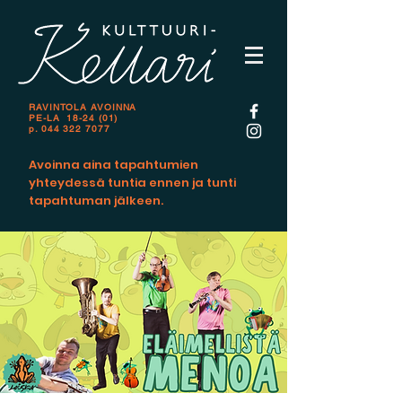
RAVINTOLA AVOINNA
PE-LA 18-24 (01)
p.
044 322 7077
Avoinna aina tapahtumien
yhteydessä tuntia ennen ja tunti
tapahtuman jälkeen.