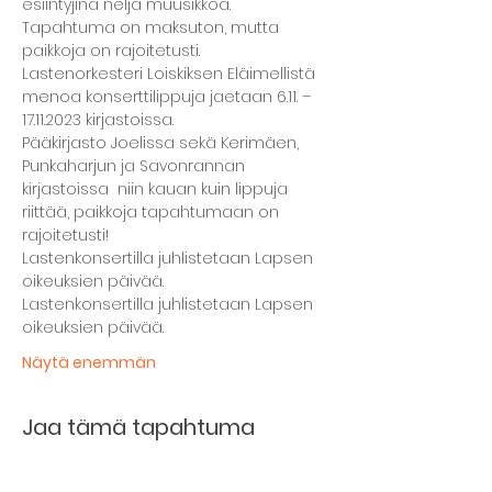
esiintyjinä neljä muusikkoa.
Tapahtuma on maksuton, mutta 
paikkoja on rajoitetusti. 
Lastenorkesteri Loiskiksen Eläimellistä 
menoa konserttilippuja jaetaan 6.11. – 
17.11.2023 kirjastoissa.
Pääkirjasto Joelissa sekä Kerimäen, 
Punkaharjun ja Savonrannan 
kirjastoissa  niin kauan kuin lippuja 
riittää, paikkoja tapahtumaan on 
rajoitetusti!
Lastenkonsertilla juhlistetaan Lapsen 
oikeuksien päivää.
Lastenkonsertilla juhlistetaan Lapsen 
oikeuksien päivää.
Näytä enemmän
Jaa tämä tapahtuma