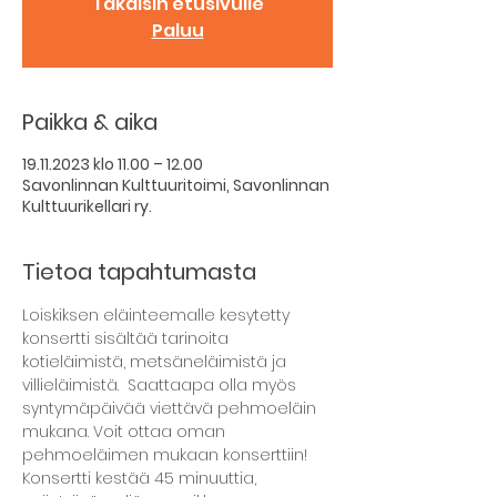
Takaisin etusivulle
Paluu
Paikka & aika
19.11.2023 klo 11.00 – 12.00
Savonlinnan Kulttuuritoimi, Savonlinnan
Kulttuurikellari ry.
Tietoa tapahtumasta
Loiskiksen eläinteemalle kesytetty 
konsertti sisältää tarinoita 
kotieläimistä, metsäneläimistä ja 
villieläimistä.  Saattaapa olla myös 
syntymäpäivää viettävä pehmoeläin 
mukana. Voit ottaa oman 
pehmoeläimen mukaan konserttiin! 
Konsertti kestää 45 minuuttia, 