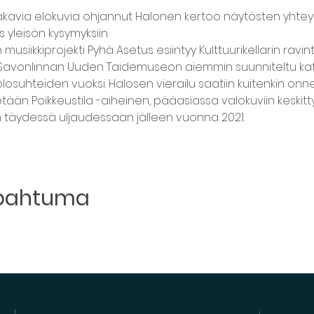
ä jakavia elokuvia ohjannut Halonen kertoo näytösten yhte
 yleisön kysymyksiin.
musiikkiprojekti Pyhä Asetus esiintyy Kulttuurikellarin rav
 Savonlinnan Uuden Taidemuseon aiemmin suunniteltu katt
suhteiden vuoksi. Halosen vierailu saatiin kuitenkin on
stetään Poikkeustila -aiheinen, pääasiassa valokuviin keskitt
 täydessä uljaudessaan jälleen vuonna 2021.
apahtuma