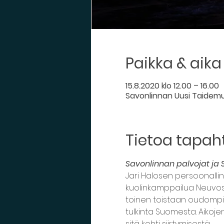
Paikka & aika
15.8.2020 klo 12.00 – 16.00
Savonlinnan Uusi Taidem
Tietoa tapa
Savonlinnan palvojat ja 
Jari Halosen persoonall
kuolinkamppailua Neuvos
toinen toistaan oudompia
tulkinta Suomesta. Aiko
sitä kohti siirtymisestä.