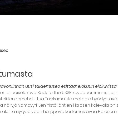
useo
htumasta
Savonlinnan uusi taidemuseo esittää: elokuun elokuvissa 
inen esikoiselokuva Back to the USSR kuvaa kommunistise
toliiton romahduttua. Turkkamaista metodia hyödyntävä 
 näkyjä vampyyri-Leninistä lähtien. Halosen Kalevala on
jen alusta nykypäivään harppova kertomus avaa Halosen 