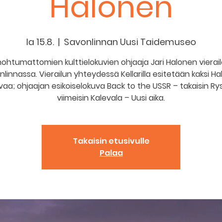
Halonen
la 15.8.
  |  
Savonlinnan Uusi Taidemuseo
ohtumattomien kulttielokuvien ohjaaja Jari Halonen vierai
linnassa. Vierailun yhteydessä Kellarilla esitetään kaksi H
vaa; ohjaajan esikoiselokuva Back to the USSR – takaisin Ryss
viimeisin Kalevala – Uusi aika.
Takaisin etusivulle
Palaa