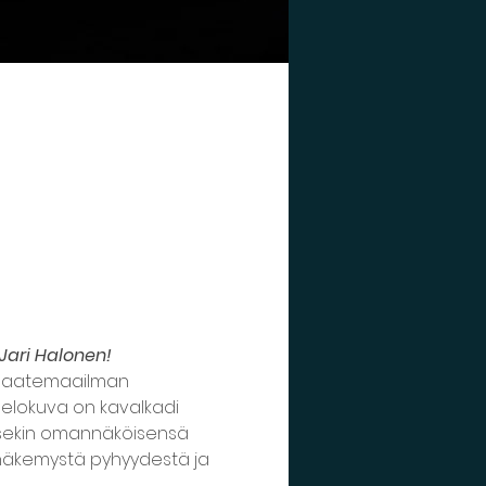
Jari Halonen!
n aatemaailman 
elokuva on kavalkadi 
 sekin omannäköisensä 
näkemystä pyhyydestä ja 