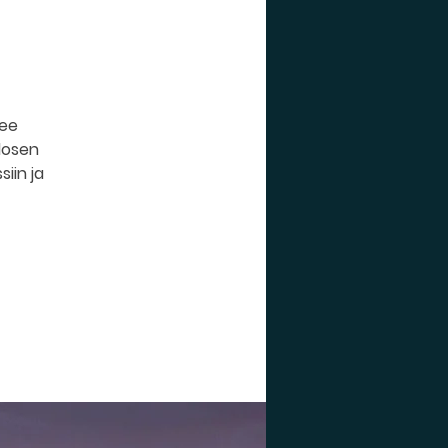
lee
alosen
iin ja