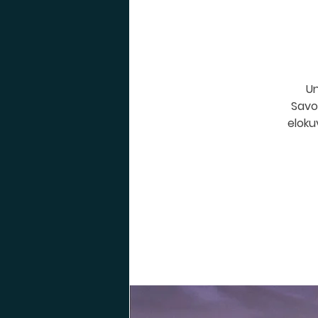
Un
Savon
eloku