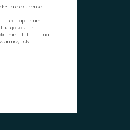
ydessä elokuviensa 
intolassa. Tapahtuman 
aus jouduttiin 
neksemme toteutettua. 
yvän näyttely. 