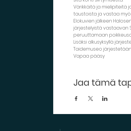
Värikkäitä ja mielipiteit
taustoista ja vastaa myös
Elokuvien jälkeen Halosen 
järjestelyistä vastaavan
peruuttamaan poikkeusolo
Lisäksi alkusyksyllä järje
Taidemuseo järjestetään
Vapaa pääsy
Jaa tämä t