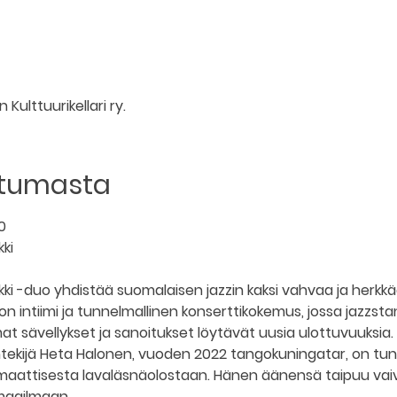
 Kulttuurikellari ry.
htumasta
0
ki
kki -duo yhdistää suomalaisen jazzin kaksi vahvaa ja herkkä
n intiimi ja tunnelmallinen konserttikokemus, jossa jazzsta
t sävellykset ja sanoitukset löytävät uusia ulottuvuuksia.
uluntekijä Heta Halonen, vuoden 2022 tangokuningatar, on tu
smaattisesta lavaläsnäolostaan. Hänen äänensä taipuu vaiva
maailmaan.