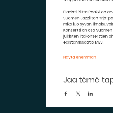
Pianisti Riitta Paakki on 
Suomen Jazzliiton Yrjö-pa
mikä luo syvän, ilmaisuvoi
Konsertti on osa Suomen J
julkisten iltakonserttien o
edistämissäätiö MES.
Näytä enemmän
Jaa tämä t