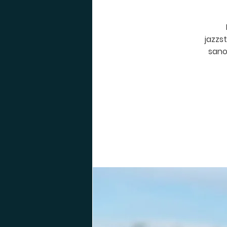
jazzs
sano