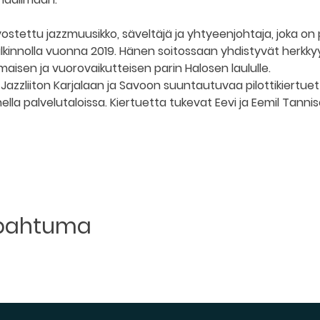
arvostettu jazzmuusikko, säveltäjä ja yhtyeenjohtaja, joka o
lkinnolla vuonna 2019. Hänen soitossaan yhdistyvät herkkyy
maisen ja vuorovaikutteisen parin Halosen laululle.
azzliiton Karjalaan ja Savoon suuntautuvaa pilottikiertuett
hella palvelutaloissa. Kiertuetta tukevat Eevi ja Eemil Tannis
apahtuma