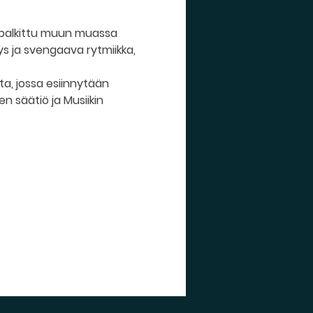
n palkittu muun muassa 
s ja svengaava rytmiikka, 
a, jossa esiinnytään 
en säätiö ja Musiikin 