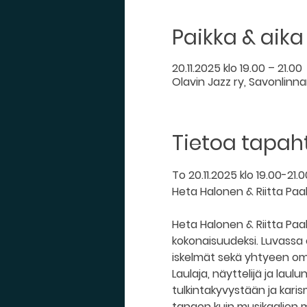
Paikka & aika
20.11.2025 klo 19.00 – 21.00
Olavin Jazz ry, Savonlinnan
Tietoa tapa
To 20.11.2025 klo 19.00-21.0
Heta Halonen & Riitta Paak
Heta Halonen & Riitta Paa
kokonaisuudeksi. Luvassa o
iskelmät sekä yhtyeen oma
Laulaja, näyttelijä ja la
tulkintakyvystään ja kari
tangon kuin musikaalien 