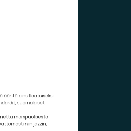
ä ääntä ainutlaatuiseksi 
ndardit, suomalaiset 
nnettu monipuolisesta 
ttomasti niin jazzin, 