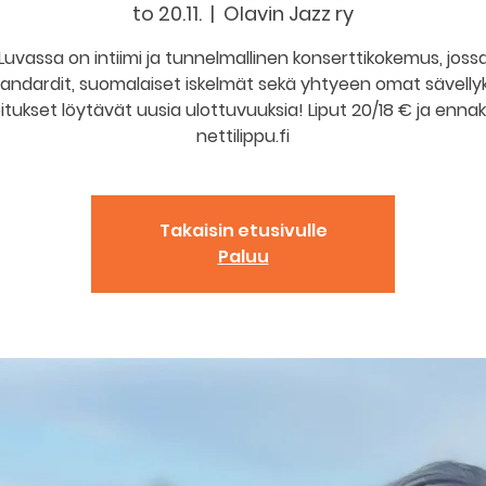
to 20.11.
  |  
Olavin Jazz ry
Luvassa on intiimi ja tunnelmallinen konserttikokemus, joss
tandardit, suomalaiset iskelmät sekä yhtyeen omat sävellyk
itukset löytävät uusia ulottuvuuksia! Liput 20/18 € ja enna
nettilippu.fi
Takaisin etusivulle
Paluu