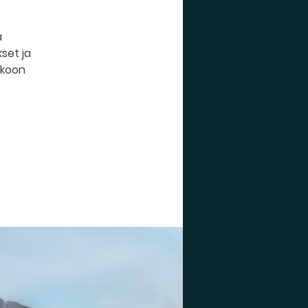
a
set ja
kkoon