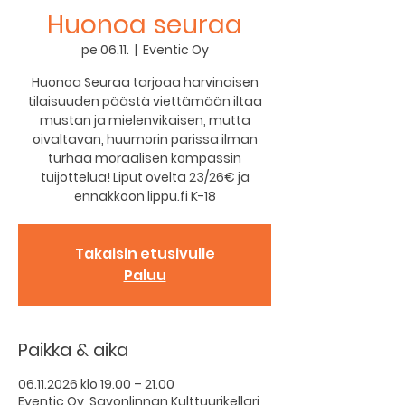
Huonoa seuraa
pe 06.11.
  |  
Eventic Oy
Huonoa Seuraa tarjoaa harvinaisen
tilaisuuden päästä viettämään iltaa
mustan ja mielenvikaisen, mutta
oivaltavan, huumorin parissa ilman
turhaa moraalisen kompassin
tuijottelua! Liput ovelta 23/26€ ja
ennakkoon lippu.fi K-18
Takaisin etusivulle
Paluu
Paikka & aika
06.11.2026 klo 19.00 – 21.00
Eventic Oy, Savonlinnan Kulttuurikellari