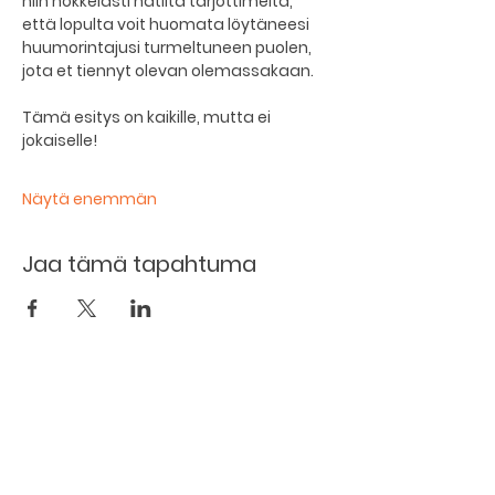
niin nokkelasti nätiltä tarjottimelta, 
että lopulta voit huomata löytäneesi 
huumorintajusi turmeltuneen puolen, 
jota et tiennyt olevan olemassakaan.
Tämä esitys on kaikille, mutta ei 
jokaiselle!
Näytä enemmän
Jaa tämä tapahtuma
Kellarin ravintola
Kulttuurihanat
Ruokalista
Tapahtumat