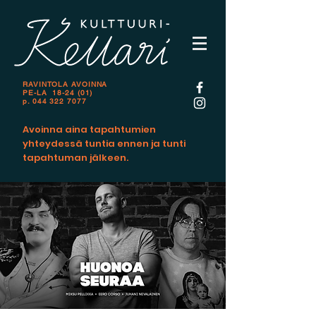
RAVINTOLA AVOINNA
PE-LA 18-24 (01)
p.
044 322 7077
Avoinna aina tapahtumien
yhteydessä tuntia ennen ja tunti
tapahtuman jälkeen.