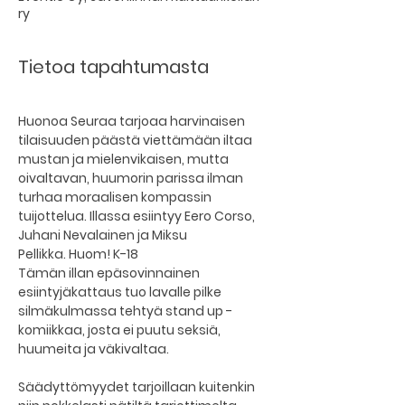
ry
Tietoa tapahtumasta
Huonoa Seuraa tarjoaa harvinaisen 
tilaisuuden päästä viettämään iltaa 
mustan ja mielenvikaisen, mutta 
oivaltavan, huumorin parissa ilman 
turhaa moraalisen kompassin 
tuijottelua. Illassa esiintyy Eero Corso, 
Juhani Nevalainen ja Miksu 
Pellikka. Huom! K-18
Tämän illan epäsovinnainen 
esiintyjäkattaus tuo lavalle pilke 
silmäkulmassa tehtyä stand up -
komiikkaa, josta ei puutu seksiä, 
huumeita ja väkivaltaa.
Säädyttömyydet tarjoillaan kuitenkin 