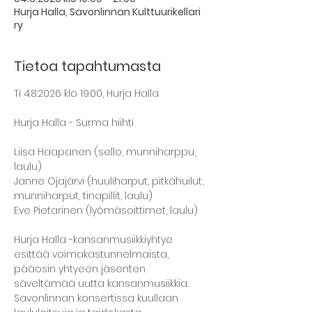
Hurja Halla, Savonlinnan Kulttuurikellari
ry
Tietoa tapahtumasta
Ti 4.8.2026 klo 19.00, Hurja Halla
Hurja Halla - Surma hiihti
Liisa Haapanen (sello, munniharppu, 
laulu)
Janne Ojajärvi (huuliharput, pitkähuilut, 
munniharput, tinapillit, laulu)
Eve Pietarinen (lyömäsoittimet, laulu)
Hurja Halla -kansanmusiikkiyhtye 
esittää voimakastunnelmaista, 
pääosin yhtyeen jäsenten 
säveltämää uutta kansanmusiikkia. 
Savonlinnan konsertissa kuullaan 