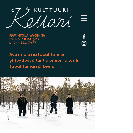
RAVINTOLA AVOINNA
PE-LA 18-24 (01)
p.
044 322 7077
Avoinna aina tapahtumien
yhteydessä tuntia ennen ja tunti
tapahtuman jälkeen.