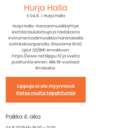
Hurja Halla
ti 04.8.
  |  
Hurja Halla
Hurja Halla -kansanmusiikkiyhtye
esittää laululoitsuja ja taidokasta
instrumentaalimusiikkia harvinaisella
soitinkokoonpanolla. Showtime 19:00.
Liput 20/18€ ennakkoon:
https://www.nettilippu.fi/ ja ovelta
puolituntia ennen. Alle 18-vuotiaat
ilmaiseksi.
Lippuja ei ole myynnissä
Katso muita tapahtumia
Paikka & aika
04.8.2026 klo 19.00 – 21.00