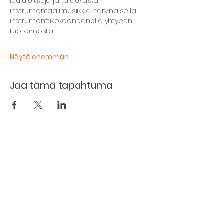
laululoitsuja ja taidokasta 
instrumentaalimusiikkia harvinaisella 
instrumenttikokoonpanolla yhtyeen 
tuotannosta.
Näytä enemmän
Jaa tämä tapahtuma
Kellarin ravintola
Kulttuurihanat
Ruokalista
Tapahtumat
Vuokraa tila
Hinnasto ja toimintaperiaatteet