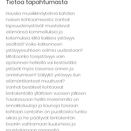
Tietoa tapahtumasta
Hauska musiikkinäytelmä kahden 
naisen kohtaamisesta. Vanhat 
lapsuudenystävät muistelevat 
elämänsä kommelluksia ja 
kokemuksia. Mitä kaikkea ystävyys 
sisältää? Voiko katkenneen 
ystävyyssuhteen solmia uudestaan? 
Mitataanko tosiystävyys vain 
epäonnen hetkellä vai kestävätkö 
ystävät myös toisensa onnen ja 
onnistumisen? Säilyykö ystävyys, kun 
elämäntilanteet muuttuvat?
Vanhat bestikset kohtaavat 
lentokentällä yllättäen vuosien jälkeen. 
Tavatessaan heillä molemmilla on 
ennakkoluuloja ja kaunoja toisiaan 
kohtaan. Lentoihin on puolitoista tuntia 
aikaa ja he päätyvät lentokentän 
baariin vaihtamaan kuulumisia ja 
muistelemaan menneitä.