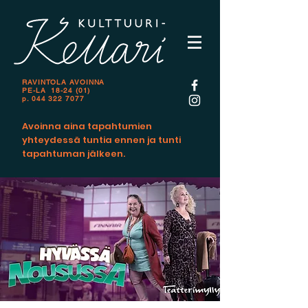
RAVINTOLA AVOINNA
PE-LA 18-24 (01)
p.
044 322 7077
Avoinna aina tapahtumien
yhteydessä tuntia ennen ja tunti
tapahtuman jälkeen.