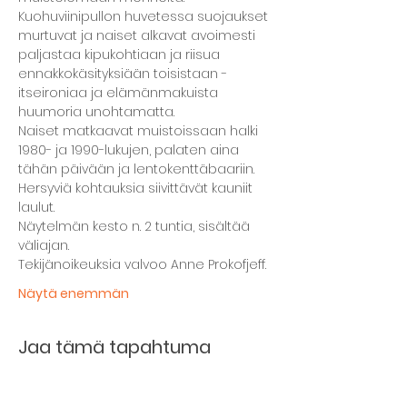
Kuohuviinipullon huvetessa suojaukset 
murtuvat ja naiset alkavat avoimesti 
paljastaa kipukohtiaan ja riisua 
ennakkokäsityksiään toisistaan - 
itseironiaa ja elämänmakuista 
huumoria unohtamatta.
Naiset matkaavat muistoissaan halki 
1980- ja 1990-lukujen, palaten aina 
tähän päivään ja lentokenttäbaariin. 
Hersyviä kohtauksia siivittävät kauniit 
laulut.
Näytelmän kesto n. 2 tuntia, sisältää 
väliajan.
Tekijänoikeuksia valvoo Anne Prokofjeff.
Näytä enemmän
Jaa tämä tapahtuma