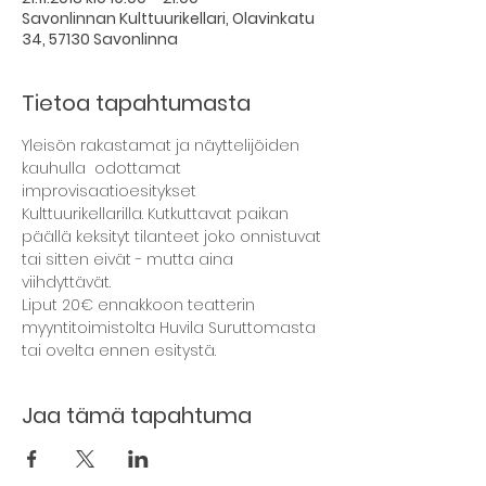
Savonlinnan Kulttuurikellari, Olavinkatu
34, 57130 Savonlinna
Tietoa tapahtumasta
Yleisön rakastamat ja näyttelijöiden 
kauhulla  odottamat 
improvisaatioesitykset 
Kulttuurikellarilla. Kutkuttavat paikan 
päällä keksityt tilanteet joko onnistuvat 
tai sitten eivät - mutta aina 
Liput 20€ ennakkoon teatterin 
myyntitoimistolta Huvila Suruttomasta 
Jaa tämä tapahtuma