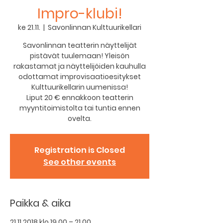
Impro-klubi!
ke 21.11.
  |  
Savonlinnan Kulttuurikellari
Savonlinnan teatterin näyttelijät
pistävät tuulemaan! Yleisön
rakastamat ja näyttelijöiden kauhulla
odottamat improvisaatioesitykset
Kulttuurikellarin uumenissa!
Liput 20 € ennakkoon teatterin
myyntitoimistolta tai tuntia ennen
ovelta.
Registration is Closed
See other events
Paikka & aika
21.11.2018 klo 19.00 – 21.00