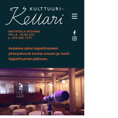
RAVINTOLA AVOINNA
PE-LA 18-24 (01)
p.
044 322 7077
Avoinna aina tapahtumien
yhteydessä tuntia ennen ja tunti
tapahtuman jälkeen.