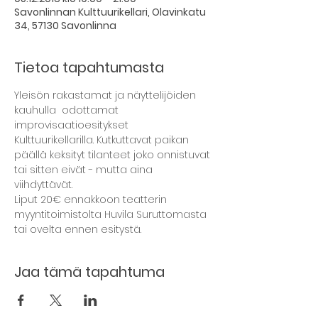
Savonlinnan Kulttuurikellari, Olavinkatu
34, 57130 Savonlinna
Tietoa tapahtumasta
Yleisön rakastamat ja näyttelijöiden 
kauhulla  odottamat 
improvisaatioesitykset 
Kulttuurikellarilla. Kutkuttavat paikan 
päällä keksityt tilanteet joko onnistuvat 
tai sitten eivät - mutta aina 
Liput 20€ ennakkoon teatterin 
myyntitoimistolta Huvila Suruttomasta 
Jaa tämä tapahtuma