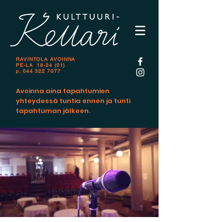
RAVINTOLA AVOINNA
PE-LA 18-24 (01)
p.
044 322 7077
Avoinna aina tapahtumien
yhteydessä tuntia ennen ja tunti
tapahtuman jälkeen.