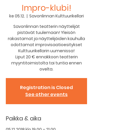
Impro-klubi!
ke 05.12.
  |  
Savonlinnan Kulttuurikellari
Savonlinnan teatterin näyttelijät
pistävät tuulemaan! Yleisön
rakastamat ja näyttelijöiden kauhulla
odottamat improvisaatioesitykset
Kulttuurikellarin uumenissa!
Liput 20 € ennakkoon teatterin
myyntitoimistolta tai tuntia ennen
ovelta.
Registration is Closed
See other events
Paikka & aika
05.12.2018 klo 19.00 – 21.00