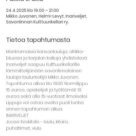
24.4.2025 klo 19.00 – 21.00
Mikko Juvonen, Helmi-Levyt, Inariveljet,
Savonlinnan Kulttuurikellari ry.
Tietoa tapahtumasta
Mantramaisia kansanlauluja, afrikka-
bluesia ja karjalan kaikuja yhdistelevä 
Inariveljet saapuu Kulttuurikellarille 
lämmittelijänään savonlinnalainen 
laulaja-lauluntekijä Mikko Juvonen. 
Tapahtuma alkaa klo 19.00. Normilippu 
15 euroa, opiskelijat ja työttömät 10 
euroa sekä alle 15-vuotiaat ilmaiseksi. 
Lippuja voi ostaa ovelta puoli tuntia 
ennen tapahtuman alkua.
INARIVELJET
Joose Keskitalo - laulu, kitara, 
puhaltimet, viulu