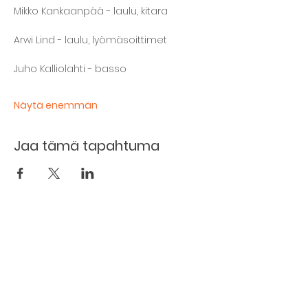
Mikko Kankaanpää - laulu, kitara
Arwi Lind - laulu, lyömäsoittimet
Juho Kalliolahti - basso
Näytä enemmän
Jaa tämä tapahtuma
Kellarin ravintola
Kulttuurihanat
Ruokalista
Tapahtumat
Vuokraa tila