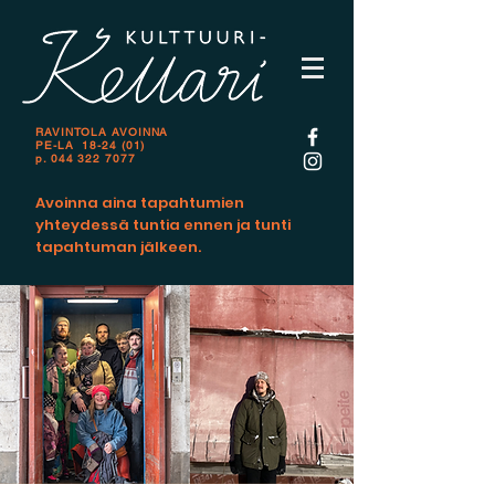
RAVINTOLA AVOINNA
PE-LA 18-24 (01)
p.
044 322 7077
Avoinna aina tapahtumien
yhteydessä tuntia ennen ja tunti
tapahtuman jälkeen.