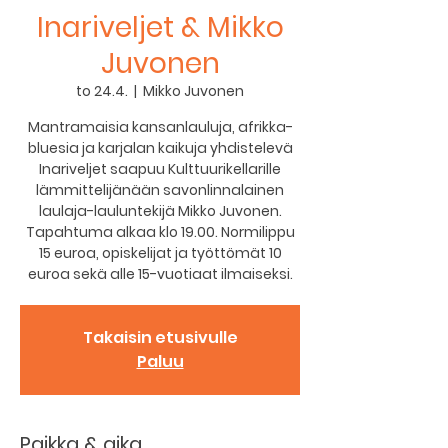
Inariveljet & Mikko
Juvonen
to 24.4.
  |  
Mikko Juvonen
Mantramaisia kansanlauluja, afrikka-
bluesia ja karjalan kaikuja yhdistelevä
Inariveljet saapuu Kulttuurikellarille
lämmittelijänään savonlinnalainen
laulaja-lauluntekijä Mikko Juvonen.
Tapahtuma alkaa klo 19.00. Normilippu
15 euroa, opiskelijat ja työttömät 10
euroa sekä alle 15-vuotiaat ilmaiseksi.
Takaisin etusivulle
Paluu
Paikka & aika