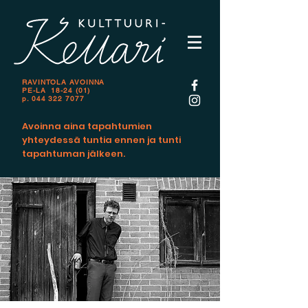
RAVINTOLA AVOINNA
PE-LA 18-24 (01)
p.
044 322 7077
Avoinna aina tapahtumien
yhteydessä tuntia ennen ja tunti
tapahtuman jälkeen.