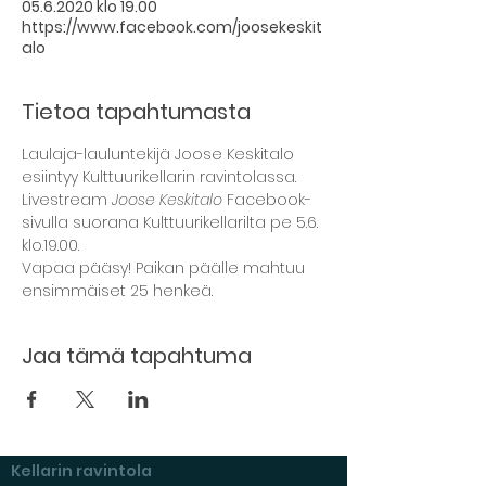
05.6.2020 klo 19.00
https://www.facebook.com/joosekeskit
alo
Tietoa tapahtumasta
Laulaja-lauluntekijä Joose Keskitalo 
esiintyy Kulttuurikellarin ravintolassa. 
Livestream 
Joose Keskitalo 
Facebook-
sivulla suorana Kulttuurikellarilta pe 5.6. 
klo.19.00.
Vapaa pääsy! Paikan päälle mahtuu 
ensimmäiset 25 henkeä.
Jaa tämä tapahtuma
Kellarin ravintola