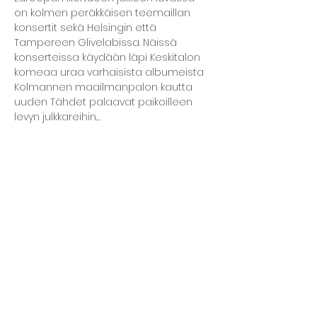
on kolmen peräkkäisen teemaillan 
konsertit sekä Helsingin että 
Tampereen Glivelabissa. Näissä 
konserteissa käydään läpi Keskitalon 
komeaa uraa varhaisista albumeista 
Kolmannen maailmanpalon kautta 
uuden Tähdet palaavat paikoilleen 
levyn julkkareihin.…
Näytä enemmän
Jaa tämä tapahtuma
Kellarin ravintola
Kulttuurihanat
Ruokalista