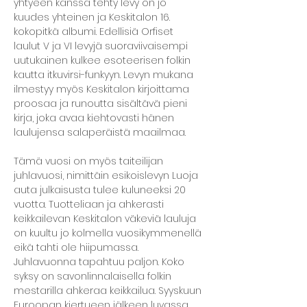
yhtyeen kanssa tehty levy on jo 
kuudes yhteinen ja Keskitalon 16. 
kokopitkä albumi. Edellisiä Orfiset 
laulut V ja VI levyjä suoraviivaisempi 
uutukainen kulkee esoteerisen folkin 
kautta itkuvirsi-funkyyn. Levyn mukana 
ilmestyy myös Keskitalon kirjoittama 
proosaa ja runoutta sisältävä pieni 
kirja, joka avaa kiehtovasti hänen 
laulujensa salaperäistä maailmaa.
Tämä vuosi on myös taiteilijan 
juhlavuosi, nimittäin esikoislevyn Luoja 
auta julkaisusta tulee kuluneeksi 20 
vuotta. Tuotteliaan ja ahkerasti 
keikkailevan Keskitalon väkeviä lauluja 
on kuultu jo kolmella vuosikymmenellä 
eikä tahti ole hiipumassa. 
Juhlavuonna tapahtuu paljon. Koko 
syksy on savonlinnalaisella folkin 
mestarilla ahkeraa keikkailua. Syyskuun 
Euroopan kiertueen jälkeen luvassa 