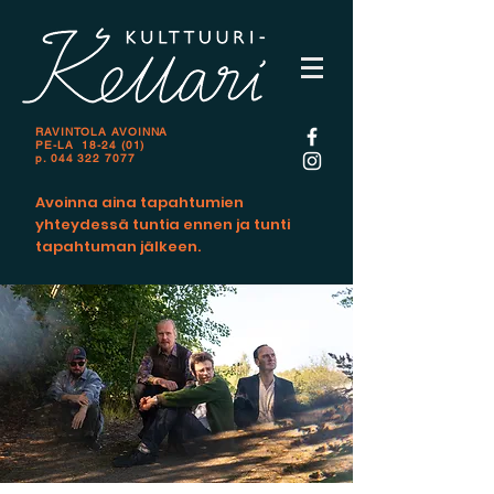
RAVINTOLA AVOINNA
PE-LA 18-24 (01)
p.
044 322 7077
Avoinna aina tapahtumien
yhteydessä tuntia ennen ja tunti
tapahtuman jälkeen.