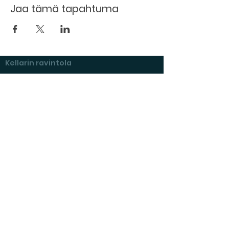
Jaa tämä tapahtuma
Kellarin ravintola
Kulttuurihanat
Ruokalista
Tapahtumat
Vuokraa tila
Hinnasto ja toimintaperiaatteet
Tilojen varustelu
Varaustilanne
Näyttelyt Kulttuurikellarilla
Kysymyksiä ja vastauksia
Vuokraajan muistilista