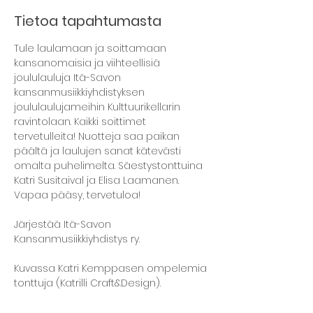
Tietoa tapahtumasta
Tule laulamaan ja soittamaan 
kansanomaisia ja viihteellisiä 
joululauluja Itä-Savon 
kansanmusiikkiyhdistyksen 
joululaulujameihin Kulttuurikellarin 
ravintolaan. Kaikki soittimet 
tervetulleita! Nuotteja saa paikan 
päältä ja laulujen sanat kätevästi 
omalta puhelimelta. Säestystonttuina 
Katri Susitaival ja Elisa Laamanen. 
Vapaa pääsy, tervetuloa! 
Järjestää Itä-Savon 
Kansanmusiikkiyhdistys ry. 
Kuvassa Katri Kemppasen ompelemia 
tonttuja (Katrilli Craft&Design).