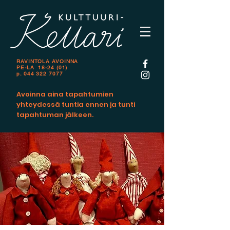
RAVINTOLA AVOINNA
PE-LA 18-24 (01)
p.
044 322 7077
Avoinna aina tapahtumien
yhteydessä tuntia ennen ja tunti
tapahtuman jälkeen.